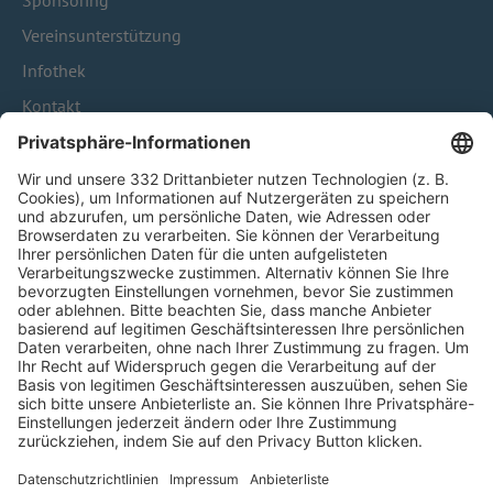
Sponsoring
Vereinsunterstützung
Infothek
Kontakt
HÄUFIG BESUCHTE SEITEN
Pässe und Vereinswechsel
Trainerausbildung
Schulungsangebot Vereinsmitarbeiter
BFV-Geschäftsstellen
Trainerbörse
Login SpielPlus
FOLGE DEM BFV