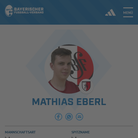
MENÜ
Jetzt einloggen
ERGEBNISSE & WETTBEWERBE
NEUIGKEITEN
SPIELBETRIEB & VERBANDSLEBEN
MATHIAS EBERL
AUSBILDUNG & FÖRDERUNG
DER VERBAND
MANNSCHAFTSART
SPITZNAME