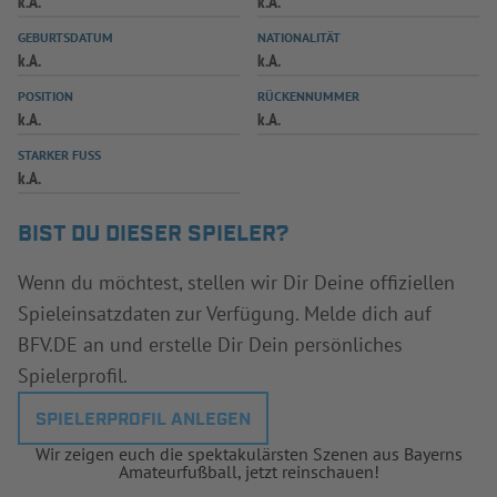
k.A.
k.A.
INFOTHEK
SPIELPLUS
GEBURTSDATUM
NATIONALITÄT
k.A.
k.A.
POSITION
RÜCKENNUMMER
k.A.
k.A.
STARKER FUSS
k.A.
BIST DU DIESER SPIELER?
Wenn du möchtest, stellen wir Dir Deine offiziellen
Spieleinsatzdaten zur Verfügung. Melde dich auf
BFV.DE an und erstelle Dir Dein persönliches
Spielerprofil.
SPIELERPROFIL ANLEGEN
Wir zeigen euch die spektakulärsten Szenen aus Bayerns
Amateurfußball, jetzt reinschauen!