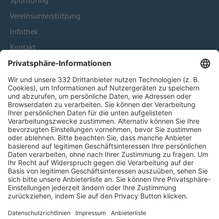
Sponsoring
Vereinsunterstützung
Infothek
Kontakt
HÄUFIG BESUCHTE SEITEN
Pässe und Vereinswechsel
Trainerausbildung
Schulungsangebot Vereinsmitarbeiter
BFV-Geschäftsstellen
Trainerbörse
Login SpielPlus
FOLGE DEM BFV