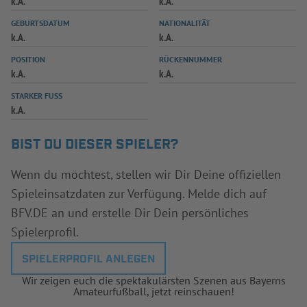
k.A.
k.A.
INFOTHEK
SPIELPLUS
GEBURTSDATUM
NATIONALITÄT
k.A.
k.A.
POSITION
RÜCKENNUMMER
k.A.
k.A.
STARKER FUSS
k.A.
BIST DU DIESER SPIELER?
Wenn du möchtest, stellen wir Dir Deine offiziellen
Spieleinsatzdaten zur Verfügung. Melde dich auf
BFV.DE an und erstelle Dir Dein persönliches
Spielerprofil.
SPIELERPROFIL ANLEGEN
Wir zeigen euch die spektakulärsten Szenen aus Bayerns
Amateurfußball, jetzt reinschauen!