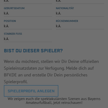
k.A.
k.A.
INFOTHEK
SPIELPLUS
GEBURTSDATUM
NATIONALITÄT
k.A.
k.A.
POSITION
RÜCKENNUMMER
k.A.
k.A.
STARKER FUSS
k.A.
BIST DU DIESER SPIELER?
Wenn du möchtest, stellen wir Dir Deine offiziellen
Spieleinsatzdaten zur Verfügung. Melde dich auf
BFV.DE an und erstelle Dir Dein persönliches
Spielerprofil.
SPIELERPROFIL ANLEGEN
Wir zeigen euch die spektakulärsten Szenen aus Bayerns
Amateurfußball, jetzt reinschauen!