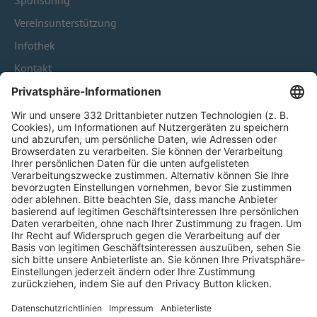
Sponsoring
Vereinsunterstützung
Infothek
Kontakt
HÄUFIG BESUCHTE SEITEN
Pässe und Vereinswechsel
Trainerausbildung
Schulungsangebot Vereinsmitarbeiter
BFV-Geschäftsstellen
Trainerbörse
Login SpielPlus
FOLGE DEM BFV