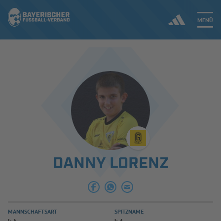
MENÜ
Jetzt einloggen
ERGEBNISSE & WETTBEWERBE
NEUIGKEITEN
SPIELBETRIEB & VERBANDSLEBEN
DANNY LORENZ
AUSBILDUNG & FÖRDERUNG
DER VERBAND
MANNSCHAFTSART
SPITZNAME