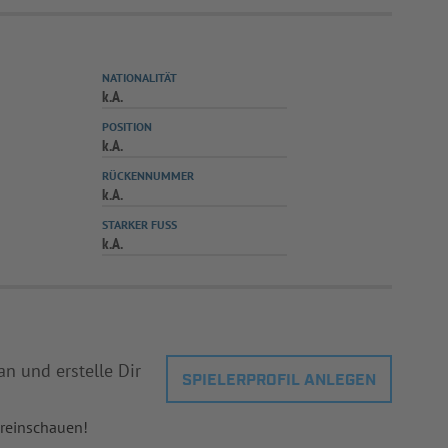
NATIONALITÄT
k.A.
POSITION
k.A.
RÜCKENNUMMER
k.A.
STARKER FUSS
k.A.
an und erstelle Dir
SPIELERPROFIL ANLEGEN
 reinschauen!