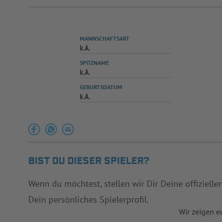
MANNSCHAFTSART
k.A.
SPITZNAME
k.A.
GEBURTSDATUM
k.A.
BIST DU DIESER SPIELER?
Wenn du möchtest, stellen wir Dir Deine offizielle
Dein persönliches Spielerprofil.
Wir zeigen e