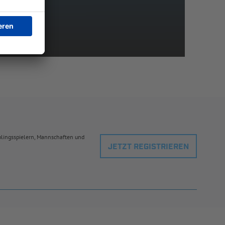
eblingsspielern, Mannschaften und
JETZT REGISTRIEREN