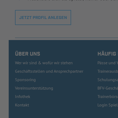
JETZT PROFIL ANLEGEN
ÜBER UNS
HÄUFIG
Wer wir sind & wofür wir stehen
Pässe und 
Geschäftsstellen und Ansprechpartner
Traineraus
Sponsoring
Schulungsa
Vereinsunterstützung
BFV-Geschä
Infothek
Trainerbörs
Kontakt
Login Spie