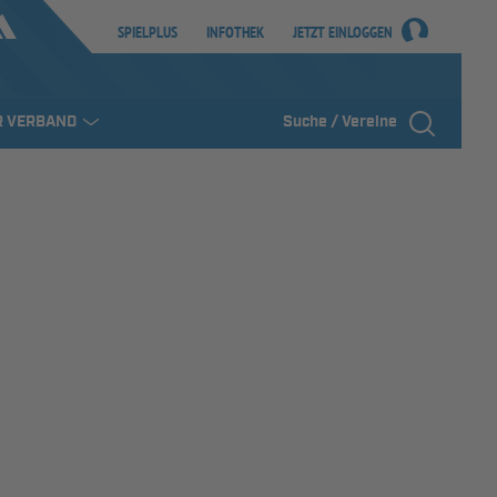
SPIELPLUS
INFOTHEK
JETZT EINLOGGEN
R VERBAND
Suche / Vereine