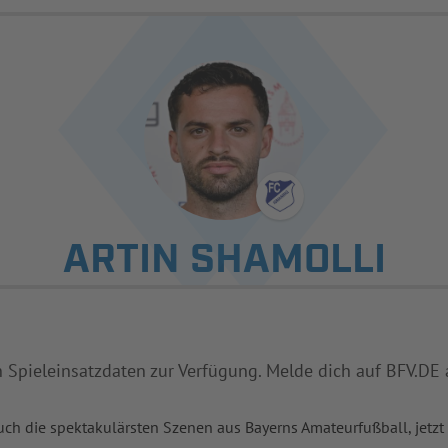
ARTIN SHAMOLLI
n Spieleinsatzdaten zur Verfügung. Melde dich auf BFV.DE 
uch die spektakulärsten Szenen aus Bayerns Amateurfußball, jetzt