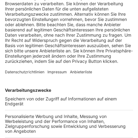
Trainerausbildung
Schulungsangebot Vereinsmitarbeiter
BFV-Geschäftsstellen
Trainerbörse
Login SpielPlus
FOLGE DEM BFV
TOP-VEREINE
TOP-PARTNER