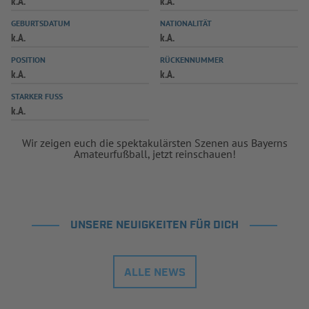
k.A.
k.A.
INFOTHEK
SPIELPLUS
GEBURTSDATUM
NATIONALITÄT
k.A.
k.A.
POSITION
RÜCKENNUMMER
k.A.
k.A.
STARKER FUSS
k.A.
Wir zeigen euch die spektakulärsten Szenen aus Bayerns
Amateurfußball, jetzt reinschauen!
UNSERE NEUIGKEITEN FÜR DICH
ALLE NEWS