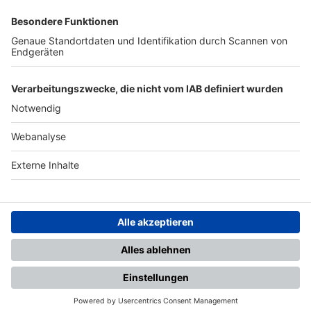
SFV
DFB
UEFA
FIFA
Nutzungsbedingungen
Datenschutz
Impressum