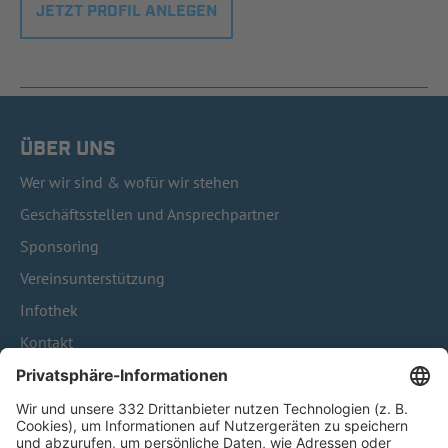
JETZT PROFIL ANLEGEN
ÜBER UNS
Wer wir sind & wofür wir stehen
Geschäftsstellen und Ansprechpartner
Sponsoring
Vereinsunterstützung
Infothek
Kontakt
HÄUFIG BESUCHTE SEITEN
Pässe und Vereinswechsel