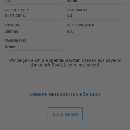
k.A.
kurdo
INFOTHEK
SPIELPLUS
GEBURTSDATUM
NATIONALITÄT
01.08.2004
k.A.
POSITION
RÜCKENNUMMER
Stürmer
k.A.
STARKER FUSS
Keiner
Wir zeigen euch die spektakulärsten Szenen aus Bayerns
Amateurfußball, jetzt reinschauen!
UNSERE NEUIGKEITEN FÜR DICH
ALLE NEWS