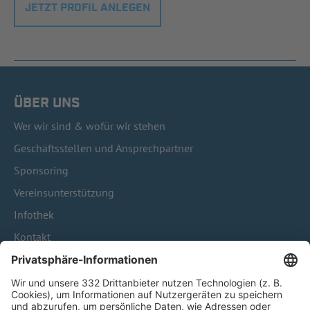
JETZT PROFIL ANLEGEN
ÜBER UNS
Wer wir sind & wofür wir stehen
Geschäftsstellen und Ansprechpartner
Sponsoring
Vereinsunterstützung
Infothek
Kontakt
HÄUFIG BESUCHTE SEITEN
Pässe und Vereinswechsel