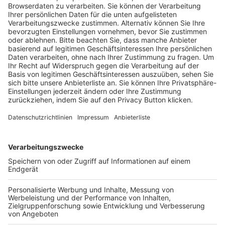
Trainerausbildung
Schulungsangebot Vereinsmitarbeiter
BFV-Geschäftsstellen
Trainerbörse
Login SpielPlus
FOLGE DEM BFV
TOP-VEREINE
TOP-PARTNER