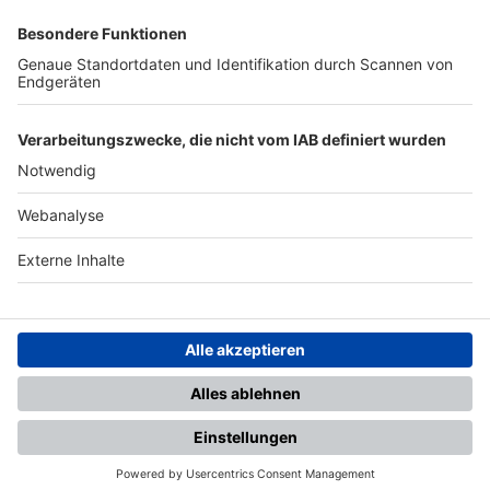
SFV
DFB
UEFA
FIFA
Nutzungsbedingungen
Datenschutz
Impressum