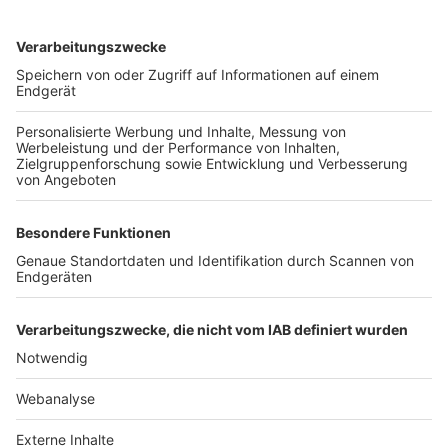
TOP-VEREINE
TOP-PARTNER
SFV
DFB
UEFA
FIFA
Nutzungsbedingungen
Datenschutz
Impressum