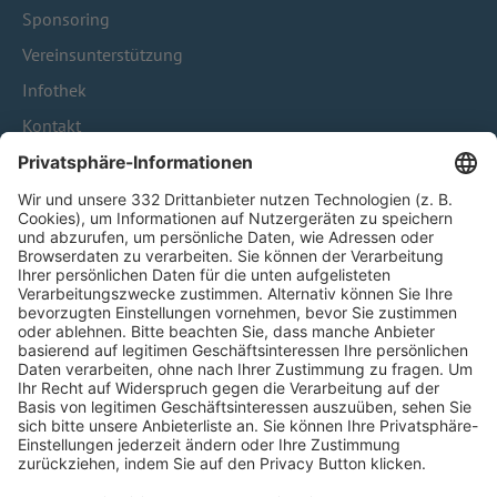
Sponsoring
Vereinsunterstützung
Infothek
Kontakt
HÄUFIG BESUCHTE SEITEN
Pässe und Vereinswechsel
Trainerausbildung
Schulungsangebot Vereinsmitarbeiter
BFV-Geschäftsstellen
Trainerbörse
Login SpielPlus
FOLGE DEM BFV