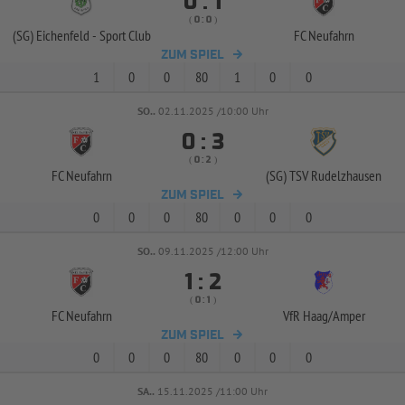


:
( 
 )
:
(SG) Eichenfeld -
Sport Club
FC Neufahrn
ZUM SPIEL
1
0
0
80
1
0
0
SO..
02.11.2025 /10:00 Uhr


:
( 
 )
:
FC Neufahrn
(SG) TSV Rudelzhausen
ZUM SPIEL
0
0
0
80
0
0
0
SO..
09.11.2025 /12:00 Uhr


:
( 
 )
:
FC Neufahrn
VfR Haag/
Amper
ZUM SPIEL
0
0
0
80
0
0
0
SA..
15.11.2025 /11:00 Uhr