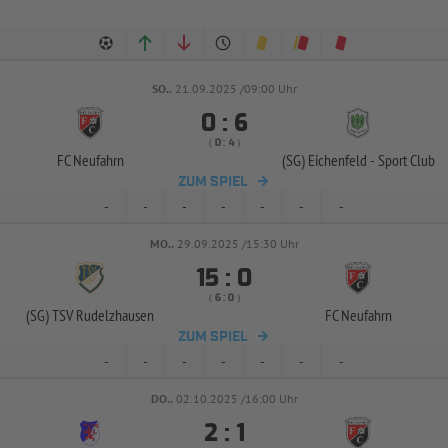
SO..
21.09.2025 /09:00 Uhr


:
( 
 )
:
FC Neufahrn
(SG) Eichenfeld -
Sport Club
ZUM SPIEL
-
-
-
-
-
-
-
MO..
29.09.2025 /15:30 Uhr


:
( 
 )
:
(SG) TSV Rudelzhausen
FC Neufahrn
ZUM SPIEL
-
-
-
-
-
-
-
DO..
02.10.2025 /16:00 Uhr


: