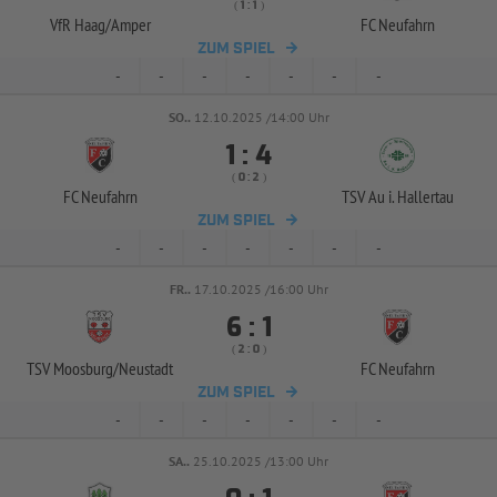
( 
 )
:
VfR Haag/
Amper
FC Neufahrn
ZUM SPIEL
-
-
-
-
-
-
-
SO..
12.10.2025 /14:00 Uhr


:
( 
 )
:
FC Neufahrn
TSV Au i. Hallertau
ZUM SPIEL
-
-
-
-
-
-
-
FR..
17.10.2025 /16:00 Uhr


:
( 
 )
:
TSV Moosburg/
Neustadt
FC Neufahrn
ZUM SPIEL
-
-
-
-
-
-
-
SA..
25.10.2025 /13:00 Uhr