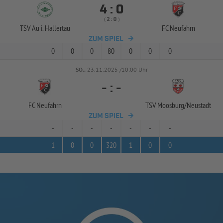


:
( 
 )
:
TSV Au i. Hallertau
FC Neufahrn
ZUM SPIEL
0
0
0
80
0
0
0
SO..
23.11.2025 /10:00 Uhr
-
:
-
FC Neufahrn
TSV Moosburg/
Neustadt
ZUM SPIEL
-
-
-
-
-
-
-
1
0
0
320
1
0
0