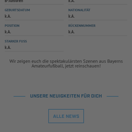
B-Junioren
k.A.
GEBURTSDATUM
NATIONALITÄT
k.A.
k.A.
POSITION
RÜCKENNUMMER
k.A.
k.A.
STARKER FUSS
k.A.
Wir zeigen euch die spektakulärsten Szenen aus Bayerns
Amateurfußball, jetzt reinschauen!
UNSERE NEUIGKEITEN FÜR DICH
ALLE NEWS