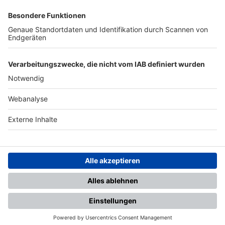
SFV
DFB
UEFA
FIFA
Nutzungsbedingungen
Datenschutz
Impressum