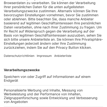
Trainerausbildung
Schulungsangebot Vereinsmitarbeiter
BFV-Geschäftsstellen
Trainerbörse
Login SpielPlus
FOLGE DEM BFV
TOP-VEREINE
TOP-PARTNER