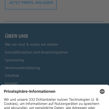
JETZT PROFIL ANLEGEN
ÜBER UNS
Wer wir sind & wofür wir stehen
Geschäftsstellen und Ansprechpartner
Sponsoring
Vereinsunterstützung
Infothek
Kontakt
HÄUFIG BESUCHTE SEITEN
Pässe und Vereinswechsel