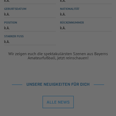
k.A.
k.A.
INFOTHEK
SPIELPLUS
GEBURTSDATUM
NATIONALITÄT
k.A.
k.A.
POSITION
RÜCKENNUMMER
k.A.
k.A.
STARKER FUSS
k.A.
Wir zeigen euch die spektakulärsten Szenen aus Bayerns
Amateurfußball, jetzt reinschauen!
UNSERE NEUIGKEITEN FÜR DICH
ALLE NEWS