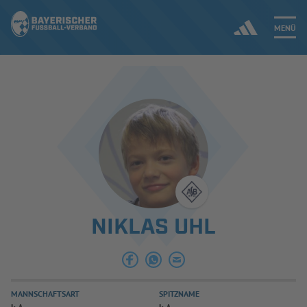
MENÜ
Jetzt einloggen
ERGEBNISSE & WETTBEWERBE
NEUIGKEITEN
SPIELBETRIEB & VERBANDSLEBEN
NIKLAS UHL
AUSBILDUNG & FÖRDERUNG
DER VERBAND
MANNSCHAFTSART
SPITZNAME