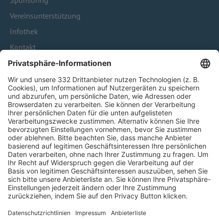
Sponsoring
Vereinsunterstützung
Infothek
Kontakt
HÄUFIG BESUCHTE SEITEN
Pässe und Vereinswechsel
Trainerausbildung
Schulungsangebot Vereinsmitarbeiter
BFV-Geschäftsstellen
Trainerbörse
Login SpielPlus
FOLGE DEM BFV