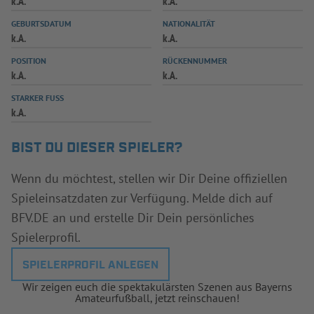
k.A.
k.A.
INFOTHEK
SPIELPLUS
GEBURTSDATUM
NATIONALITÄT
k.A.
k.A.
POSITION
RÜCKENNUMMER
k.A.
k.A.
STARKER FUSS
k.A.
BIST DU DIESER SPIELER?
Wenn du möchtest, stellen wir Dir Deine offiziellen
Spieleinsatzdaten zur Verfügung. Melde dich auf
BFV.DE an und erstelle Dir Dein persönliches
Spielerprofil.
SPIELERPROFIL ANLEGEN
Wir zeigen euch die spektakulärsten Szenen aus Bayerns
Amateurfußball, jetzt reinschauen!