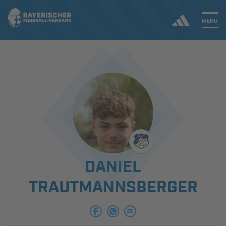
MENÜ
Jetzt einloggen
ERGEBNISSE & WETTBEWERBE
NEUIGKEITEN
SPIELBETRIEB & VERBANDSLEBEN
DANIEL
AUSBILDUNG & FÖRDERUNG
TRAUTMANNSBERGER
DER VERBAND