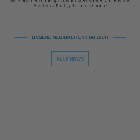
Wir zeigen euch die spektakulärsten Szenen aus Bayerns
Amateurfußball, jetzt reinschauen!
UNSERE NEUIGKEITEN FÜR DICH
ALLE NEWS