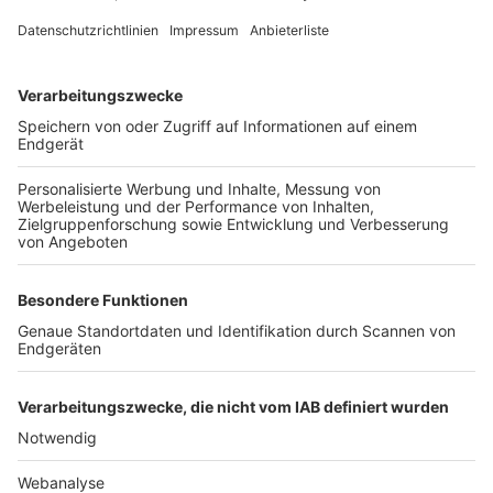
FOLGE DEM BFV
TOP-VEREINE
TOP-PARTNER
SFV
DFB
UEFA
FIFA