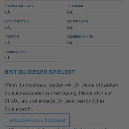
MANNSCHAFTSART
SPITZNAME
INFOTHEK
SPIELPLUS
k.A.
k.A.
GEBURTSDATUM
NATIONALITÄT
k.A.
k.A.
POSITION
RÜCKENNUMMER
k.A.
k.A.
STARKER FUSS
k.A.
BIST DU DIESER SPIELER?
Wenn du möchtest, stellen wir Dir Deine offiziellen
Spieleinsatzdaten zur Verfügung. Melde dich auf
BFV.DE an und erstelle Dir Dein persönliches
Spielerprofil.
SPIELERPROFIL ANLEGEN