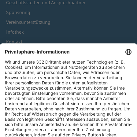
Geschäftsstellen und Ansprechpartner
Sponsoring
Vereinsunterstützung
Infothek
Kontakt
HÄUFIG BESUCHTE SEITEN
Pässe und Vereinswechsel
Trainerausbildung
Schulungsangebot Vereinsmitarbeiter
BFV-Geschäftsstellen
Trainerbörse
Login SpielPlus