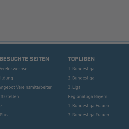
 BESUCHTE SEITEN
TOPLIGEN
Vereinswechsel
1. Bundesliga
bildung
2. Bundesliga
ngebot Vereinsmitarbeiter
3. Liga
ftsstellen
Regionalliga Bayern
e
1. Bundesliga Frauen
lPlus
2. Bundesliga Frauen