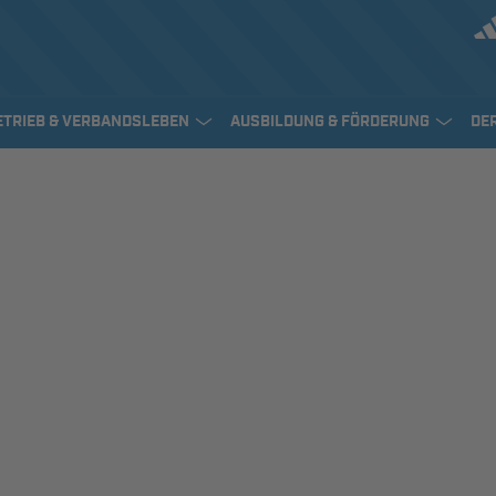
ETRIEB & VERBANDSLEBEN
AUSBILDUNG & FÖRDERUNG
DE