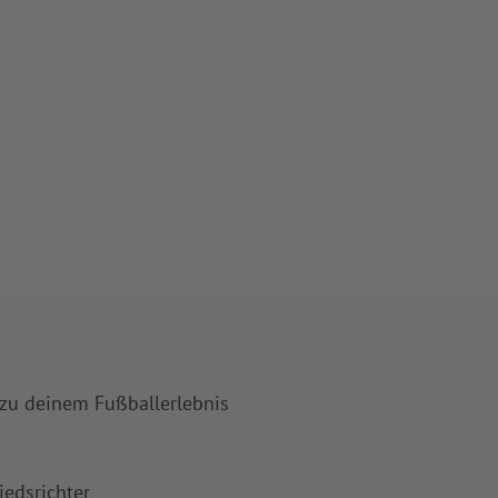
 zu deinem Fußballerlebnis
iedsrichter