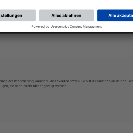
BONNIERE DEN BFV-WHATSAPP-KANAL!
Nach der Registrierung kannst du dir Favoriten setzen. So bist du ganz nah an deinen Li
Ligen, die dann direkt hier angezeigt werden.