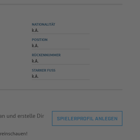
NATIONALITÄT
k.A.
POSITION
k.A.
RÜCKENNUMMER
k.A.
STARKER FUSS
k.A.
an und erstelle Dir
SPIELERPROFIL ANLEGEN
 reinschauen!