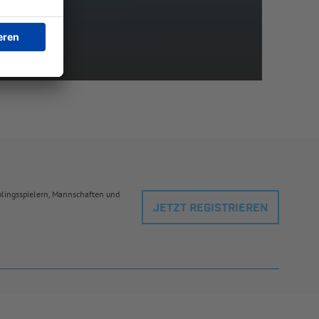
eblingsspielern, Mannschaften und
JETZT REGISTRIEREN