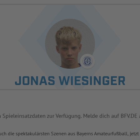
JONAS WIESINGER
n Spieleinsatzdaten zur Verfügung. Melde dich auf BFV.DE 
uch die spektakulärsten Szenen aus Bayerns Amateurfußball, jetzt