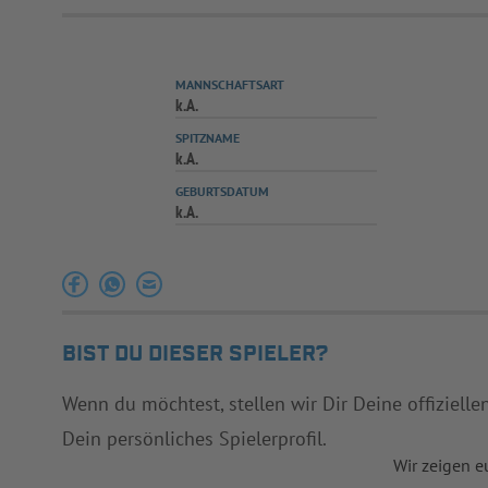
MANNSCHAFTSART
k.A.
SPITZNAME
k.A.
GEBURTSDATUM
k.A.
BIST DU DIESER SPIELER?
Wenn du möchtest, stellen wir Dir Deine offizielle
Dein persönliches Spielerprofil.
Wir zeigen e