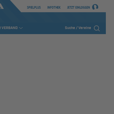
SPIELPLUS
INFOTHEK
JETZT EINLOGGEN
R VERBAND
Suche / Vereine