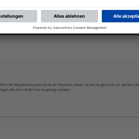
BONNIERE DEN BFV-WHATSAPP-KANAL!
Nach der Registrierung kannst du dir Favoriten setzen. So bist du ganz nah an deinen Li
Ligen, die dann direkt hier angezeigt werden.