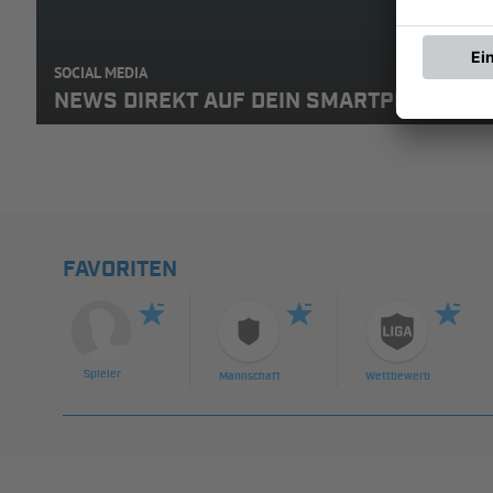
SOCIAL MEDIA
NEWS DIREKT AUF DEIN SMARTPHONE: A
FAVORITEN
Spieler
Mannschaft
Wettbewerb