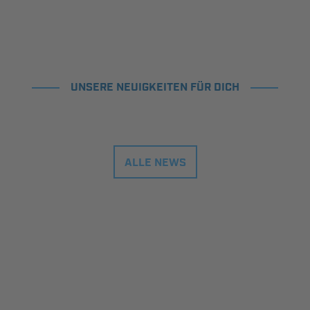
UNSERE NEUIGKEITEN FÜR DICH
ALLE NEWS