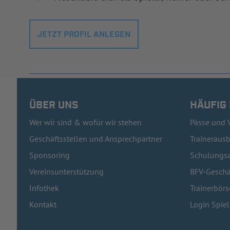
JETZT PROFIL ANLEGEN
ÜBER UNS
HÄUFIG
Wer wir sind & wofür wir stehen
Pässe und 
Geschäftsstellen und Ansprechpartner
Traineraus
Sponsoring
Schulungsa
Vereinsunterstützung
BFV-Geschä
Infothek
Trainerbörs
Kontakt
Login Spie