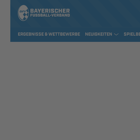
ERGEBNISSE & WETTBEWERBE
NEUIGKEITEN
SPIELB