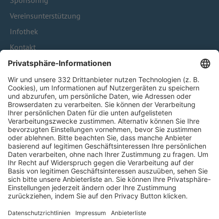
Sponsoring
Vereinsunterstützung
Infothek
Kontakt
HÄUFIG BESUCHTE SEITEN
Pässe und Vereinswechsel
Trainerausbildung
Schulungsangebot Vereinsmitarbeiter
BFV-Geschäftsstellen
Trainerbörse
Login SpielPlus
FOLGE DEM BFV