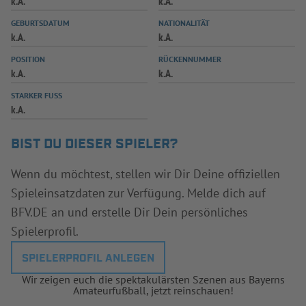
k.A.
k.A.
INFOTHEK
SPIELPLUS
GEBURTSDATUM
NATIONALITÄT
k.A.
k.A.
POSITION
RÜCKENNUMMER
k.A.
k.A.
STARKER FUSS
k.A.
BIST DU DIESER SPIELER?
Wenn du möchtest, stellen wir Dir Deine offiziellen
Spieleinsatzdaten zur Verfügung. Melde dich auf
BFV.DE an und erstelle Dir Dein persönliches
Spielerprofil.
SPIELERPROFIL ANLEGEN
Wir zeigen euch die spektakulärsten Szenen aus Bayerns
Amateurfußball, jetzt reinschauen!