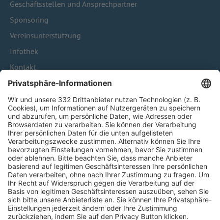
Geschäftsstellen und Ansprechpartner
Sponsoring
Vereinsunterstützung
Infothek
Kontakt
HÄUFIG BESUCHTE SEITEN
Pässe und Vereinswechsel
Trainerausbildung
Schulungsangebot Vereinsmitarbeiter
BFV-Geschäftsstellen
Trainerbörse
Login SpielPlus