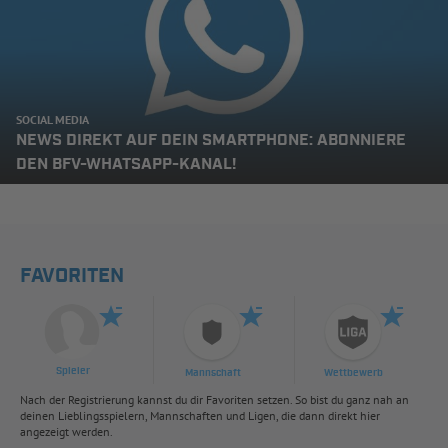
SOCIAL MEDIA
NEWS DIREKT AUF DEIN SMARTPHONE: ABONNIERE
DEN BFV-WHATSAPP-KANAL!
FAVORITEN
Spieler
Mannschaft
Wettbewerb
Nach der Registrierung kannst du dir Favoriten setzen. So bist du ganz nah an
deinen Lieblingsspielern, Mannschaften und Ligen, die dann direkt hier
angezeigt werden.