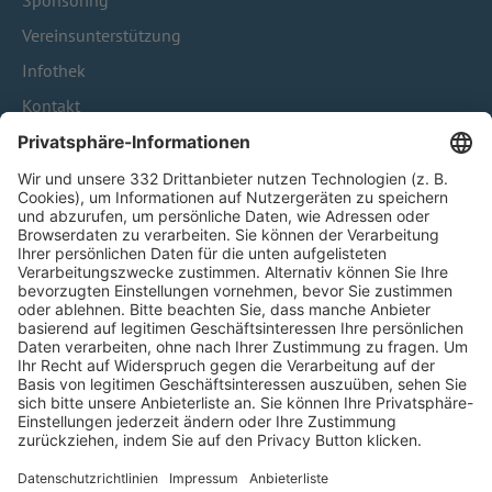
Sponsoring
Vereinsunterstützung
Infothek
Kontakt
HÄUFIG BESUCHTE SEITEN
Pässe und Vereinswechsel
Trainerausbildung
Schulungsangebot Vereinsmitarbeiter
BFV-Geschäftsstellen
Trainerbörse
Login SpielPlus
FOLGE DEM BFV