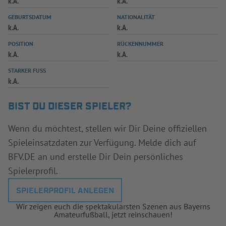
k.A.
k.A.
INFOTHEK
SPIELPLUS
GEBURTSDATUM
NATIONALITÄT
k.A.
k.A.
POSITION
RÜCKENNUMMER
k.A.
k.A.
STARKER FUSS
k.A.
BIST DU DIESER SPIELER?
Wenn du möchtest, stellen wir Dir Deine offiziellen
Spieleinsatzdaten zur Verfügung. Melde dich auf
BFV.DE an und erstelle Dir Dein persönliches
Spielerprofil.
SPIELERPROFIL ANLEGEN
Wir zeigen euch die spektakulärsten Szenen aus Bayerns
Amateurfußball, jetzt reinschauen!