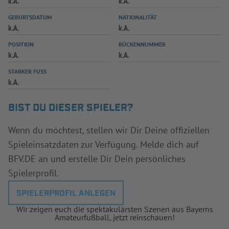
k.A.
k.A.
INFOTHEK
SPIELPLUS
GEBURTSDATUM
NATIONALITÄT
k.A.
k.A.
POSITION
RÜCKENNUMMER
k.A.
k.A.
STARKER FUSS
k.A.
BIST DU DIESER SPIELER?
Wenn du möchtest, stellen wir Dir Deine offiziellen
Spieleinsatzdaten zur Verfügung. Melde dich auf
BFV.DE an und erstelle Dir Dein persönliches
Spielerprofil.
SPIELERPROFIL ANLEGEN
Wir zeigen euch die spektakulärsten Szenen aus Bayerns
Amateurfußball, jetzt reinschauen!