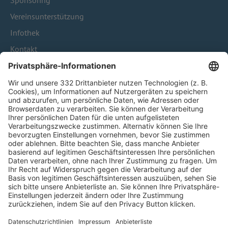
Sponsoring
Vereinsunterstützung
Infothek
Kontakt
HÄUFIG BESUCHTE SEITEN
Pässe und Vereinswechsel
Trainerausbildung
Schulungsangebot Vereinsmitarbeiter
BFV-Geschäftsstellen
Trainerbörse
Login SpielPlus
FOLGE DEM BFV