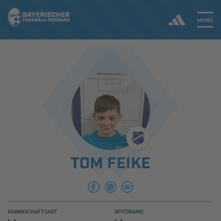
MENÜ
Jetzt einloggen
ERGEBNISSE & WETTBEWERBE
NEUIGKEITEN
SPIELBETRIEB & VERBANDSLEBEN
TOM FEIKE
AUSBILDUNG & FÖRDERUNG
DER VERBAND
MANNSCHAFTSART
SPITZNAME