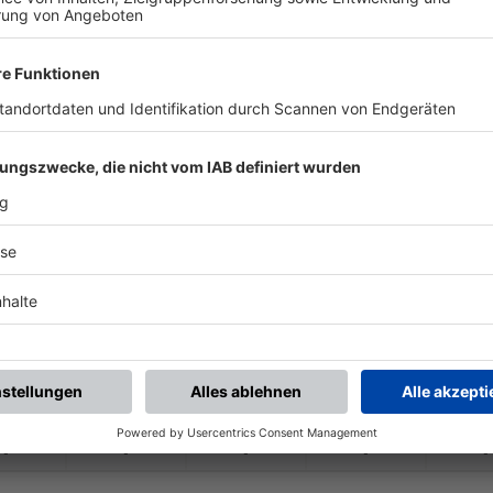
-
-
-
-
-
-
:
-
r Fußballverein 04
TSV Kareth-
Lapper
-
-
-
-
-
-
:
-
ndorf-
Ettmannsdorf
Würzburger Fußbal
-
-
-
-
-
-
:
-
r Fußballverein 04
SpVgg Bayern Hof
-
-
-
-
-
-
:
-
TSV Großbardorf
Würzburger Fußbal
-
-
-
-
-