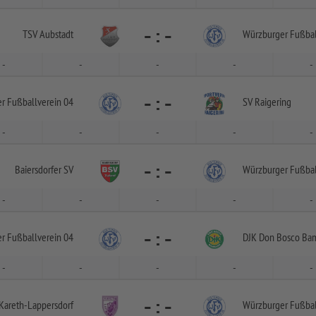
-
:
-
TSV Aubstadt
Würzburger Fußbal
-
-
-
-
-
-
:
-
r Fußballverein 04
SV Raigering
-
-
-
-
-
-
:
-
Baiersdorfer SV
Würzburger Fußbal
-
-
-
-
-
-
:
-
r Fußballverein 04
DJK Don Bosco Ba
-
-
-
-
-
-
:
-
Kareth-
Lappersdorf
Würzburger Fußbal