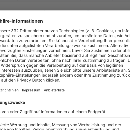
-
:
-
SpVgg SV Weiden
Würzburger Fußbal
-
-
-
-
-
-
:
-
r Fußballverein 04
TSV Aubstadt
-
-
-
-
-
-
:
-
SV Raigering
Würzburger Fußbal
-
-
-
-
-
-
:
-
r Fußballverein 04
Baiersdorfer SV
-
-
-
-
-
-
:
-
Don Bosco Bamberg
Würzburger Fußbal