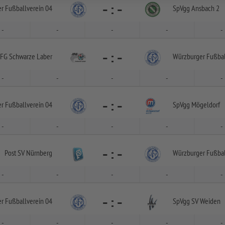
-
:
-
r Fußballverein 04
SpVgg Ansbach 2
-
-
-
-
-
-
:
-
JFG Schwarze Laber
Würzburger Fußbal
-
-
-
-
-
-
:
-
r Fußballverein 04
SpVgg Mögeldorf
-
-
-
-
-
-
:
-
Post SV Nürnberg
Würzburger Fußbal
-
-
-
-
-
-
:
-
r Fußballverein 04
SpVgg SV Weiden
-
-
-
-
-