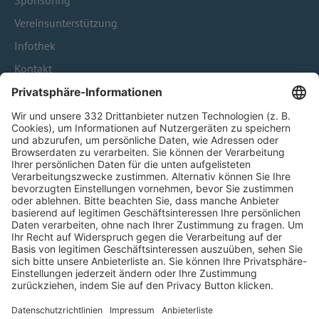
Sponsoring
Vereinsunterstützung
Infothek
Kontakt
HÄUFIG BESUCHTE SEITEN
Pässe und Vereinswechsel
Trainerausbildung
Schulungsangebot Vereinsmitarbeiter
BFV-Geschäftsstellen
Trainerbörse
Login SpielPlus
FOLGE DEM BFV