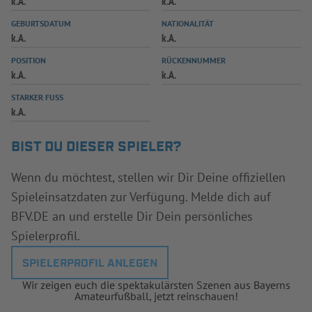
k.A.
k.A.
INFOTHEK
SPIELPLUS
GEBURTSDATUM
NATIONALITÄT
k.A.
k.A.
POSITION
RÜCKENNUMMER
k.A.
k.A.
STARKER FUSS
k.A.
BIST DU DIESER SPIELER?
Wenn du möchtest, stellen wir Dir Deine offiziellen
Spieleinsatzdaten zur Verfügung. Melde dich auf
BFV.DE an und erstelle Dir Dein persönliches
Spielerprofil.
SPIELERPROFIL ANLEGEN
Wir zeigen euch die spektakulärsten Szenen aus Bayerns
Amateurfußball, jetzt reinschauen!