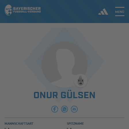
MENÜ
Jetzt einloggen
ERGEBNISSE & WETTBEWERBE
NEUIGKEITEN
SPIELBETRIEB & VERBANDSLEBEN
ONUR GÜLSEN
AUSBILDUNG & FÖRDERUNG
DER VERBAND
MANNSCHAFTSART
SPITZNAME