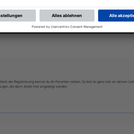
BONNIERE DEN BFV-WHATSAPP-KANAL!
Nach der Registrierung kannst du dir Favoriten setzen. So bist du ganz nah an deinen Li
Ligen, die dann direkt hier angezeigt werden.