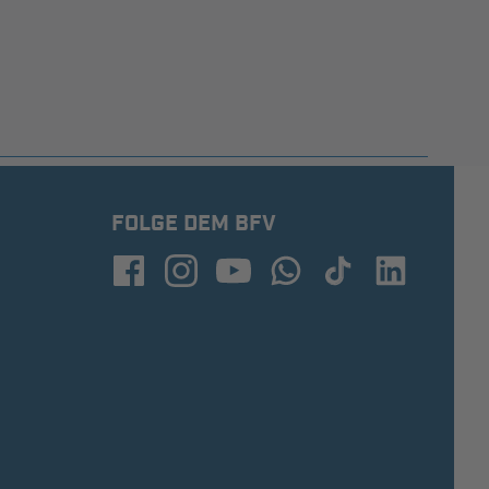
FOLGE DEM BFV