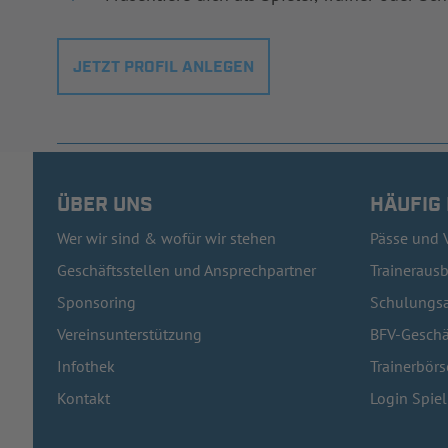
JETZT PROFIL ANLEGEN
ÜBER UNS
HÄUFIG
Wer wir sind & wofür wir stehen
Pässe und 
Geschäftsstellen und Ansprechpartner
Traineraus
Sponsoring
Schulungsa
Vereinsunterstützung
BFV-Geschä
Infothek
Trainerbörs
Kontakt
Login Spie