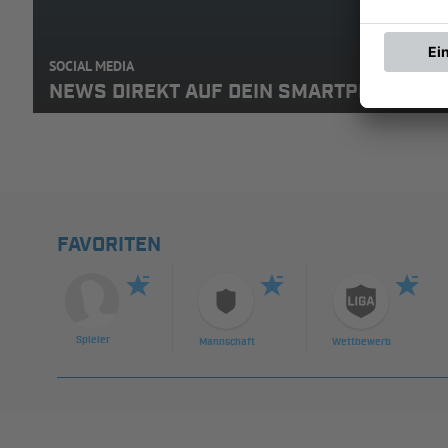
SOCIAL MEDIA
NEWS DIREKT AUF DEIN SMARTPHONE: A
FAVORITEN
Spieler
Mannschaft
Wettbewerb