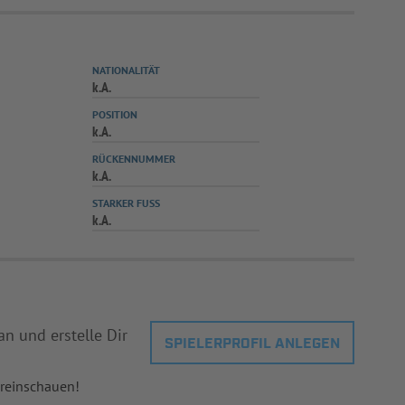
NATIONALITÄT
k.A.
POSITION
k.A.
RÜCKENNUMMER
k.A.
STARKER FUSS
k.A.
an und erstelle Dir
SPIELERPROFIL ANLEGEN
 reinschauen!