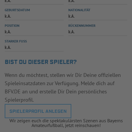
k.A.
k.A.
INFOTHEK
SPIELPLUS
GEBURTSDATUM
NATIONALITÄT
k.A.
k.A.
POSITION
RÜCKENNUMMER
k.A.
k.A.
STARKER FUSS
k.A.
BIST DU DIESER SPIELER?
Wenn du möchtest, stellen wir Dir Deine offiziellen
Spieleinsatzdaten zur Verfügung. Melde dich auf
BFV.DE an und erstelle Dir Dein persönliches
Spielerprofil.
SPIELERPROFIL ANLEGEN
Wir zeigen euch die spektakulärsten Szenen aus Bayerns
Amateurfußball, jetzt reinschauen!