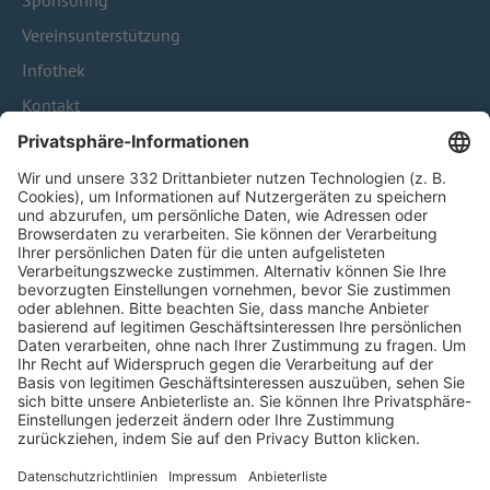
Sponsoring
Vereinsunterstützung
Infothek
Kontakt
HÄUFIG BESUCHTE SEITEN
Pässe und Vereinswechsel
Trainerausbildung
Schulungsangebot Vereinsmitarbeiter
BFV-Geschäftsstellen
Trainerbörse
Login SpielPlus
FOLGE DEM BFV