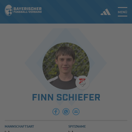
MENÜ
Jetzt einloggen
ERGEBNISSE & WETTBEWERBE
NEUIGKEITEN
SPIELBETRIEB & VERBANDSLEBEN
FINN SCHIEFER
AUSBILDUNG & FÖRDERUNG
DER VERBAND
MANNSCHAFTSART
SPITZNAME