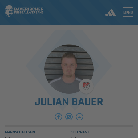
MENÜ
Jetzt einloggen
ERGEBNISSE & WETTBEWERBE
NEUIGKEITEN
SPIELBETRIEB & VERBANDSLEBEN
JULIAN BAUER
AUSBILDUNG & FÖRDERUNG
DER VERBAND
MANNSCHAFTSART
SPITZNAME