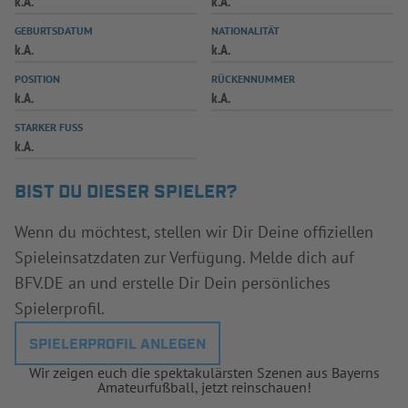
k.A.
k.A.
INFOTHEK
SPIELPLUS
GEBURTSDATUM
NATIONALITÄT
k.A.
k.A.
POSITION
RÜCKENNUMMER
k.A.
k.A.
STARKER FUSS
k.A.
BIST DU DIESER SPIELER?
Wenn du möchtest, stellen wir Dir Deine offiziellen
Spieleinsatzdaten zur Verfügung. Melde dich auf
BFV.DE an und erstelle Dir Dein persönliches
Spielerprofil.
SPIELERPROFIL ANLEGEN
Wir zeigen euch die spektakulärsten Szenen aus Bayerns
Amateurfußball, jetzt reinschauen!