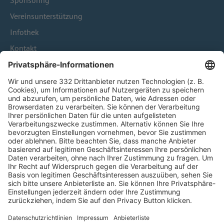
Sponsoring
Vereinsunterstützung
Infothek
Kontakt
HÄUFIG BESUCHTE SEITEN
Pässe und Vereinswechsel
Trainerausbildung
Schulungsangebot Vereinsmitarbeiter
BFV-Geschäftsstellen
Trainerbörse
Login SpielPlus
FOLGE DEM BFV