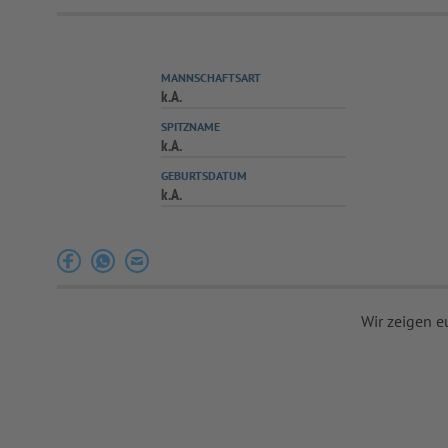
MANNSCHAFTSART
k.A.
SPITZNAME
k.A.
GEBURTSDATUM
k.A.
Wir zeigen e