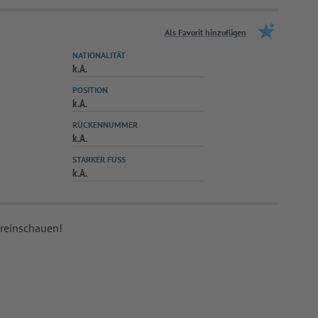
Als Favorit hinzufügen
NATIONALITÄT
k.A.
POSITION
k.A.
RÜCKENNUMMER
k.A.
STARKER FUSS
k.A.
 reinschauen!