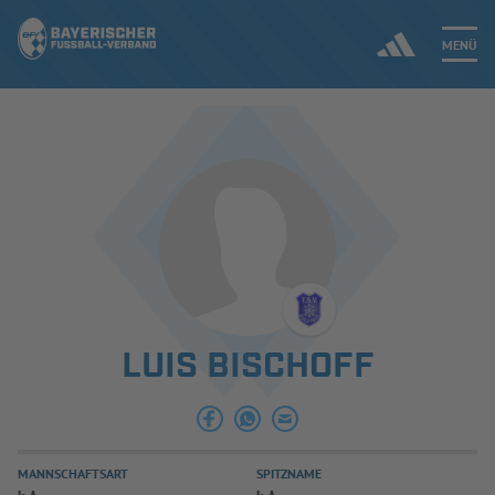
MENÜ
Jetzt einloggen
ERGEBNISSE & WETTBEWERBE
NEUIGKEITEN
SPIELBETRIEB & VERBANDSLEBEN
LUIS BISCHOFF
AUSBILDUNG & FÖRDERUNG
DER VERBAND
MANNSCHAFTSART
SPITZNAME