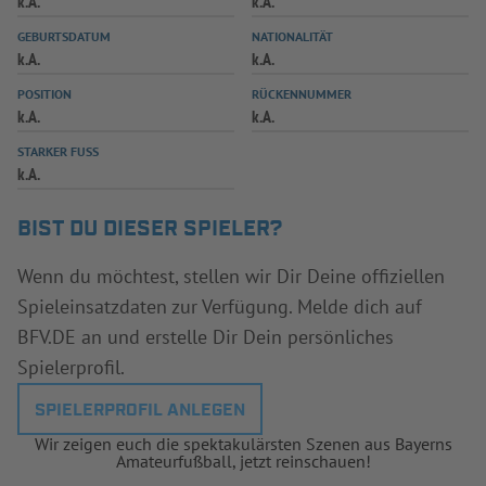
k.A.
k.A.
INFOTHEK
SPIELPLUS
GEBURTSDATUM
NATIONALITÄT
k.A.
k.A.
POSITION
RÜCKENNUMMER
k.A.
k.A.
STARKER FUSS
k.A.
BIST DU DIESER SPIELER?
Wenn du möchtest, stellen wir Dir Deine offiziellen
Spieleinsatzdaten zur Verfügung. Melde dich auf
BFV.DE an und erstelle Dir Dein persönliches
Spielerprofil.
SPIELERPROFIL ANLEGEN
Wir zeigen euch die spektakulärsten Szenen aus Bayerns
Amateurfußball, jetzt reinschauen!