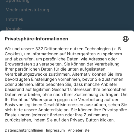
Sponsoring
Vereinsunterstützung
Infothek
Kontakt
HÄUFIG BESUCHTE SEITEN
Pässe und Vereinswechsel
Trainerausbildung
Schulungsangebot Vereinsmitarbeiter
BFV-Geschäftsstellen
Trainerbörse
Login SpielPlus
FOLGE DEM BFV