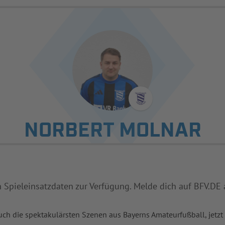
NORBERT MOLNAR
n Spieleinsatzdaten zur Verfügung. Melde dich auf BFV.DE 
uch die spektakulärsten Szenen aus Bayerns Amateurfußball, jetzt