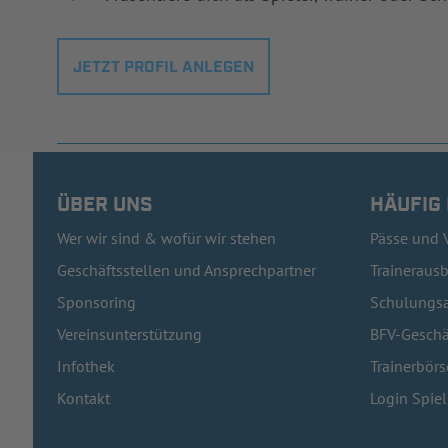
JETZT PROFIL ANLEGEN
ÜBER UNS
HÄUFIG
Wer wir sind & wofür wir stehen
Pässe und 
Geschäftsstellen und Ansprechpartner
Traineraus
Sponsoring
Schulungsa
Vereinsunterstützung
BFV-Geschä
Infothek
Trainerbörs
Kontakt
Login Spie