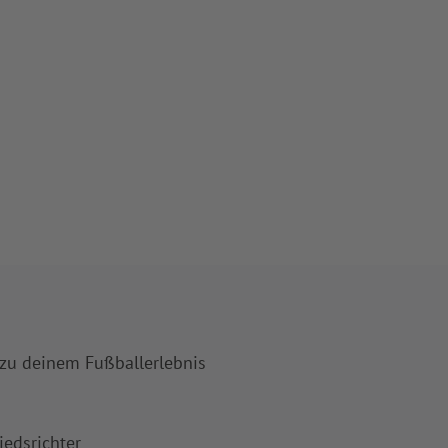
 zu deinem Fußballerlebnis
iedsrichter