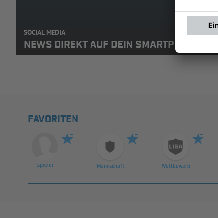
SOCIAL MEDIA
NEWS DIREKT AUF DEIN SMARTPHONE: A
FAVORITEN
Spieler
Mannschaft
Wettbewerb