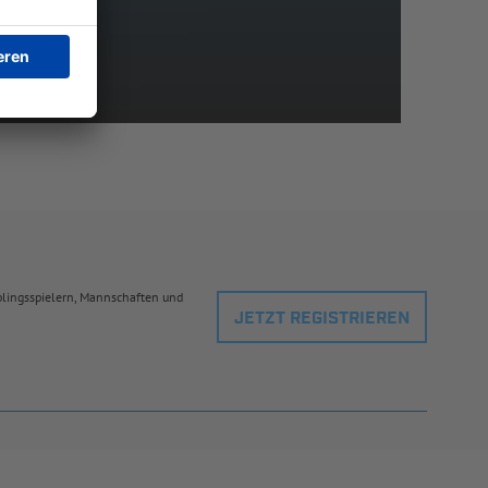
eblingsspielern, Mannschaften und
JETZT REGISTRIEREN