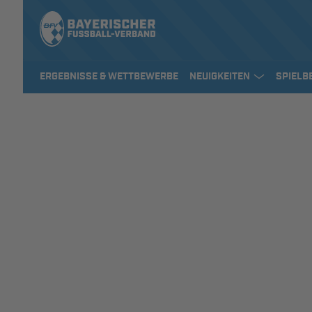
ERGEBNISSE & WETTBEWERBE
NEUIGKEITEN
SPIELB