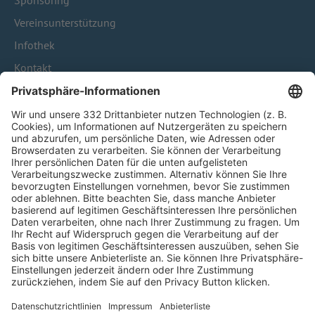
Sponsoring
Vereinsunterstützung
Infothek
Kontakt
HÄUFIG BESUCHTE SEITEN
Pässe und Vereinswechsel
Trainerausbildung
Schulungsangebot Vereinsmitarbeiter
BFV-Geschäftsstellen
Trainerbörse
Login SpielPlus
FOLGE DEM BFV