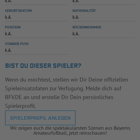
k.A.
k.A.
INFOTHEK
SPIELPLUS
GEBURTSDATUM
NATIONALITÄT
k.A.
k.A.
POSITION
RÜCKENNUMMER
k.A.
k.A.
STARKER FUSS
k.A.
BIST DU DIESER SPIELER?
Wenn du möchtest, stellen wir Dir Deine offiziellen
Spieleinsatzdaten zur Verfügung. Melde dich auf
BFV.DE an und erstelle Dir Dein persönliches
Spielerprofil.
SPIELERPROFIL ANLEGEN
Wir zeigen euch die spektakulärsten Szenen aus Bayerns
Amateurfußball, jetzt reinschauen!