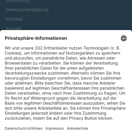
Sponsoring
Vereinsunterstützung
Infothek
Kontakt
HÄUFIG BESUCHTE SEITEN
Pässe und Vereinswechsel
Trainerausbildung
Schulungsangebot Vereinsmitarbeiter
BFV-Geschäftsstellen
Trainerbörse
Login SpielPlus
FOLGE DEM BFV