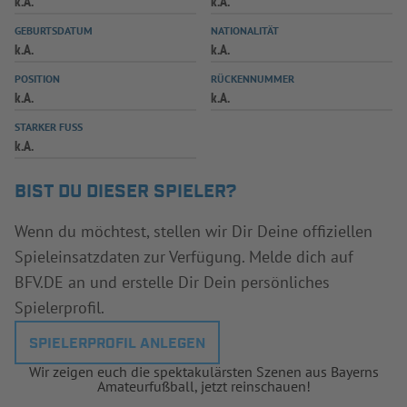
k.A.
k.A.
INFOTHEK
SPIELPLUS
GEBURTSDATUM
NATIONALITÄT
k.A.
k.A.
POSITION
RÜCKENNUMMER
k.A.
k.A.
STARKER FUSS
k.A.
BIST DU DIESER SPIELER?
Wenn du möchtest, stellen wir Dir Deine offiziellen
Spieleinsatzdaten zur Verfügung. Melde dich auf
BFV.DE an und erstelle Dir Dein persönliches
Spielerprofil.
SPIELERPROFIL ANLEGEN
Wir zeigen euch die spektakulärsten Szenen aus Bayerns
Amateurfußball, jetzt reinschauen!