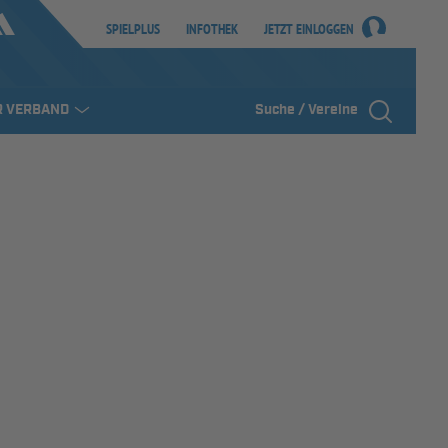
SPIELPLUS
INFOTHEK
JETZT EINLOGGEN
R VERBAND
Suche / Vereine