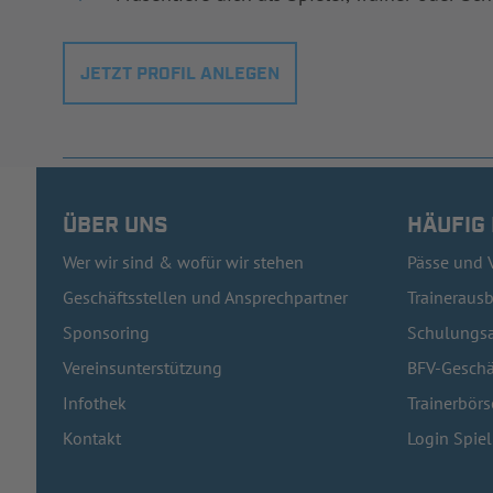
JETZT PROFIL ANLEGEN
ÜBER UNS
HÄUFIG
Wer wir sind & wofür wir stehen
Pässe und 
Geschäftsstellen und Ansprechpartner
Traineraus
Sponsoring
Schulungsa
Vereinsunterstützung
BFV-Geschä
Infothek
Trainerbörs
Kontakt
Login Spie