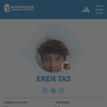
MENÜ
Jetzt einloggen
ERGEBNISSE & WETTBEWERBE
NEUIGKEITEN
SPIELBETRIEB & VERBANDSLEBEN
EREN TAS
AUSBILDUNG & FÖRDERUNG
DER VERBAND
MANNSCHAFTSART
SPITZNAME