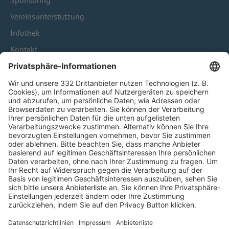
Sponsoring
Vereinsunterstützung
Infothek
Kontakt
HÄUFIG BESUCHTE SEITEN
Pässe und Vereinswechsel
Trainerausbildung
Schulungsangebot Vereinsmitarbeiter
BFV-Geschäftsstellen
Trainerbörse
Login SpielPlus
FOLGE DEM BFV