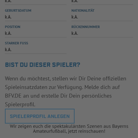
k.A.
k.A.
INFOTHEK
SPIELPLUS
GEBURTSDATUM
NATIONALITÄT
k.A.
k.A.
POSITION
RÜCKENNUMMER
k.A.
k.A.
STARKER FUSS
k.A.
BIST DU DIESER SPIELER?
Wenn du möchtest, stellen wir Dir Deine offiziellen
Spieleinsatzdaten zur Verfügung. Melde dich auf
BFV.DE an und erstelle Dir Dein persönliches
Spielerprofil.
SPIELERPROFIL ANLEGEN
Wir zeigen euch die spektakulärsten Szenen aus Bayerns
Amateurfußball, jetzt reinschauen!