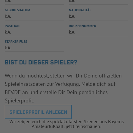
k.A.
k.A.
INFOTHEK
SPIELPLUS
GEBURTSDATUM
NATIONALITÄT
k.A.
k.A.
POSITION
RÜCKENNUMMER
k.A.
k.A.
STARKER FUSS
k.A.
BIST DU DIESER SPIELER?
Wenn du möchtest, stellen wir Dir Deine offiziellen
Spieleinsatzdaten zur Verfügung. Melde dich auf
BFV.DE an und erstelle Dir Dein persönliches
Spielerprofil.
SPIELERPROFIL ANLEGEN
Wir zeigen euch die spektakulärsten Szenen aus Bayerns
Amateurfußball, jetzt reinschauen!