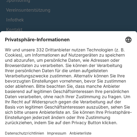
Sponsoring
Vereinsunterstützung
Infothek
Kontakt
HÄUFIG BESUCHTE SEITEN
Pässe und Vereinswechsel
Trainerausbildung
Schulungsangebot Vereinsmitarbeiter
BFV-Geschäftsstellen
Trainerbörse
Login SpielPlus
FOLGE DEM BFV