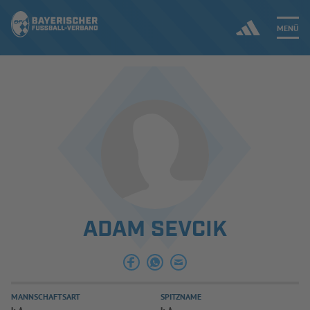
MENÜ
Jetzt einloggen
ERGEBNISSE & WETTBEWERBE
NEUIGKEITEN
SPIELBETRIEB & VERBANDSLEBEN
ADAM SEVCIK
AUSBILDUNG & FÖRDERUNG
DER VERBAND
MANNSCHAFTSART
SPITZNAME