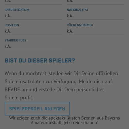
k.A.
k.A.
INFOTHEK
SPIELPLUS
GEBURTSDATUM
NATIONALITÄT
k.A.
k.A.
POSITION
RÜCKENNUMMER
k.A.
k.A.
STARKER FUSS
k.A.
BIST DU DIESER SPIELER?
Wenn du möchtest, stellen wir Dir Deine offiziellen
Spieleinsatzdaten zur Verfügung. Melde dich auf
BFV.DE an und erstelle Dir Dein persönliches
Spielerprofil.
SPIELERPROFIL ANLEGEN
Wir zeigen euch die spektakulärsten Szenen aus Bayerns
Amateurfußball, jetzt reinschauen!