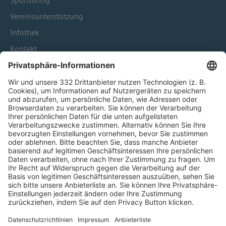
Sponsoring
Vereinsunterstützung
Infothek
Kontakt
HÄUFIG BESUCHTE SEITEN
Pässe und Vereinswechsel
Trainerausbildung
Schulungsangebot Vereinsmitarbeiter
BFV-Geschäftsstellen
Trainerbörse
Login SpielPlus
FOLGE DEM BFV