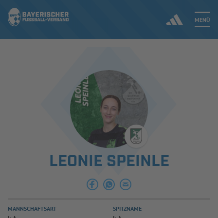
MENÜ
Jetzt einloggen
ERGEBNISSE & WETTBEWERBE
NEUIGKEITEN
SPIELBETRIEB & VERBANDSLEBEN
LEONIE SPEINLE
AUSBILDUNG & FÖRDERUNG
DER VERBAND
MANNSCHAFTSART
SPITZNAME