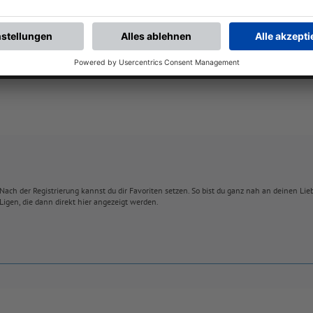
BONNIERE DEN BFV-WHATSAPP-KANAL!
Nach der Registrierung kannst du dir Favoriten setzen. So bist du ganz nah an deinen Li
Ligen, die dann direkt hier angezeigt werden.