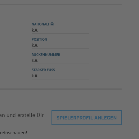
NATIONALITÄT
k.A.
POSITION
k.A.
RÜCKENNUMMER
k.A.
STARKER FUSS
k.A.
an und erstelle Dir
SPIELERPROFIL ANLEGEN
 reinschauen!