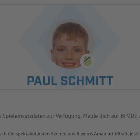
PAUL SCHMITT
n Spieleinsatzdaten zur Verfügung. Melde dich auf BFV.DE 
uch die spektakulärsten Szenen aus Bayerns Amateurfußball, jetzt