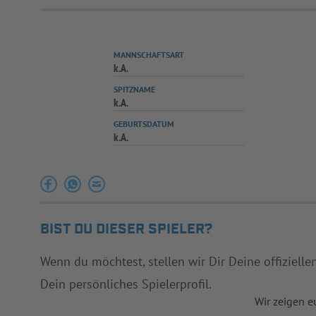
MANNSCHAFTSART
k.A.
SPITZNAME
k.A.
GEBURTSDATUM
k.A.
BIST DU DIESER SPIELER?
Wenn du möchtest, stellen wir Dir Deine offizielle
Dein persönliches Spielerprofil.
Wir zeigen e