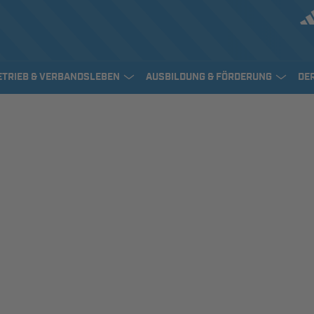
ETRIEB & VERBANDSLEBEN
AUSBILDUNG & FÖRDERUNG
DE