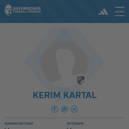
MENÜ
Jetzt einloggen
ERGEBNISSE & WETTBEWERBE
NEUIGKEITEN
SPIELBETRIEB & VERBANDSLEBEN
KERIM KARTAL
AUSBILDUNG & FÖRDERUNG
DER VERBAND
MANNSCHAFTSART
SPITZNAME