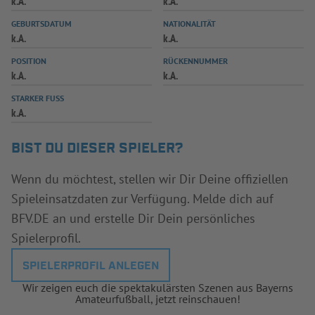
k.A.
k.A.
INFOTHEK
SPIELPLUS
GEBURTSDATUM
NATIONALITÄT
k.A.
k.A.
POSITION
RÜCKENNUMMER
k.A.
k.A.
STARKER FUSS
k.A.
BIST DU DIESER SPIELER?
Wenn du möchtest, stellen wir Dir Deine offiziellen
Spieleinsatzdaten zur Verfügung. Melde dich auf
BFV.DE an und erstelle Dir Dein persönliches
Spielerprofil.
SPIELERPROFIL ANLEGEN
Wir zeigen euch die spektakulärsten Szenen aus Bayerns
Amateurfußball, jetzt reinschauen!