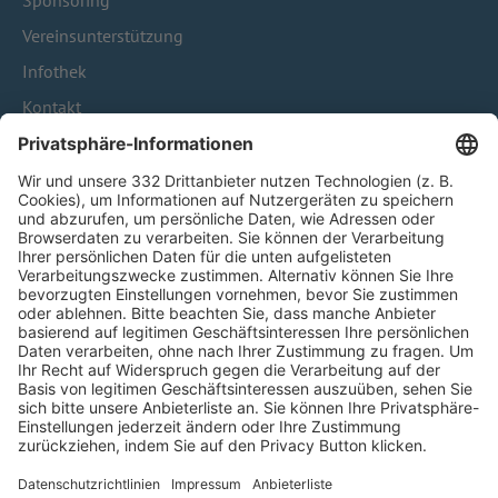
Sponsoring
Vereinsunterstützung
Infothek
Kontakt
HÄUFIG BESUCHTE SEITEN
Pässe und Vereinswechsel
Trainerausbildung
Schulungsangebot Vereinsmitarbeiter
BFV-Geschäftsstellen
Trainerbörse
Login SpielPlus
FOLGE DEM BFV