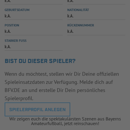
k.A.
k.A.
INFOTHEK
SPIELPLUS
GEBURTSDATUM
NATIONALITÄT
k.A.
k.A.
POSITION
RÜCKENNUMMER
k.A.
k.A.
STARKER FUSS
k.A.
BIST DU DIESER SPIELER?
Wenn du möchtest, stellen wir Dir Deine offiziellen
Spieleinsatzdaten zur Verfügung. Melde dich auf
BFV.DE an und erstelle Dir Dein persönliches
Spielerprofil.
SPIELERPROFIL ANLEGEN
Wir zeigen euch die spektakulärsten Szenen aus Bayerns
Amateurfußball, jetzt reinschauen!