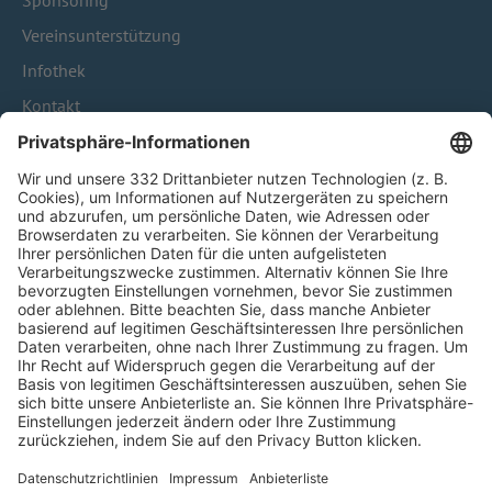
Sponsoring
Vereinsunterstützung
Infothek
Kontakt
HÄUFIG BESUCHTE SEITEN
Pässe und Vereinswechsel
Trainerausbildung
Schulungsangebot Vereinsmitarbeiter
BFV-Geschäftsstellen
Trainerbörse
Login SpielPlus
FOLGE DEM BFV