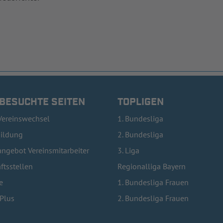
 BESUCHTE SEITEN
TOPLIGEN
Vereinswechsel
1. Bundesliga
bildung
2. Bundesliga
ngebot Vereinsmitarbeiter
3. Liga
ftsstellen
Regionalliga Bayern
e
1. Bundesliga Frauen
lPlus
2. Bundesliga Frauen