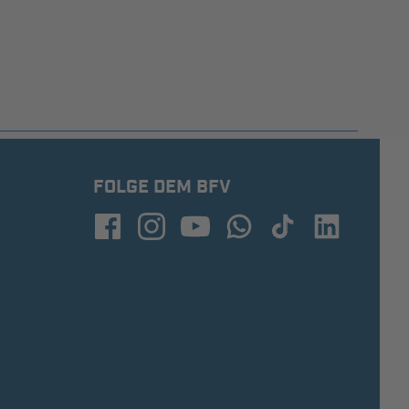
FOLGE DEM BFV