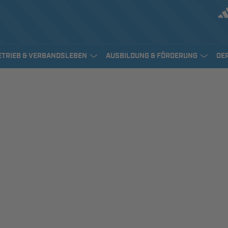
ETRIEB & VERBANDSLEBEN
AUSBILDUNG & FÖRDERUNG
DE