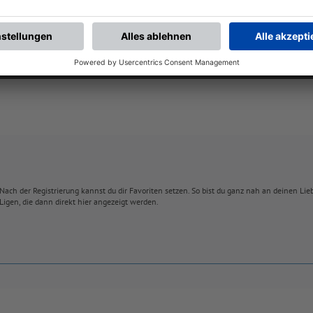
BONNIERE DEN BFV-WHATSAPP-KANAL!
Nach der Registrierung kannst du dir Favoriten setzen. So bist du ganz nah an deinen Li
Ligen, die dann direkt hier angezeigt werden.