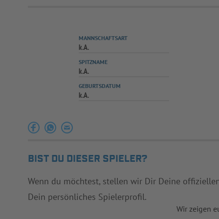
MANNSCHAFTSART
k.A.
SPITZNAME
k.A.
GEBURTSDATUM
k.A.
BIST DU DIESER SPIELER?
Wenn du möchtest, stellen wir Dir Deine offizielle
Dein persönliches Spielerprofil.
Wir zeigen e