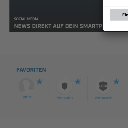
SOCIAL MEDIA
NEWS DIREKT AUF DEIN SMARTPHONE: A
FAVORITEN
Spieler
Mannschaft
Wettbewerb