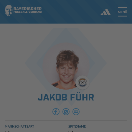
MENÜ
Jetzt einloggen
ERGEBNISSE & WETTBEWERBE
NEUIGKEITEN
SPIELBETRIEB & VERBANDSLEBEN
JAKOB FÜHR
AUSBILDUNG & FÖRDERUNG
DER VERBAND
MANNSCHAFTSART
SPITZNAME