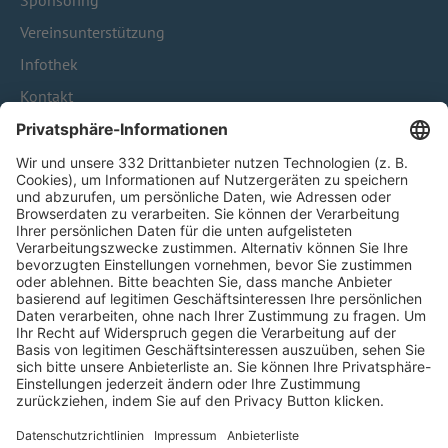
Sponsoring
Vereinsunterstützung
Infothek
Kontakt
HÄUFIG BESUCHTE SEITEN
Pässe und Vereinswechsel
Trainerausbildung
Schulungsangebot Vereinsmitarbeiter
BFV-Geschäftsstellen
Trainerbörse
Login SpielPlus
FOLGE DEM BFV