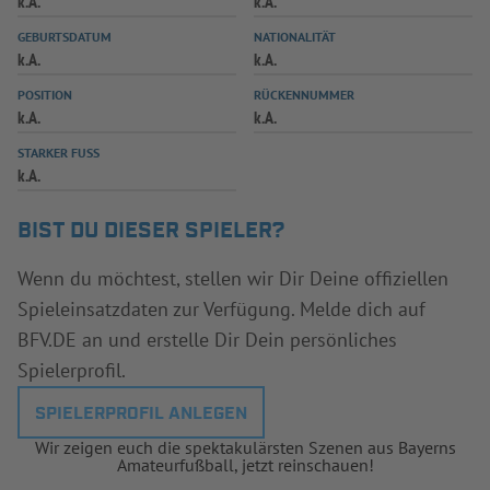
k.A.
k.A.
INFOTHEK
SPIELPLUS
GEBURTSDATUM
NATIONALITÄT
k.A.
k.A.
POSITION
RÜCKENNUMMER
k.A.
k.A.
STARKER FUSS
k.A.
BIST DU DIESER SPIELER?
Wenn du möchtest, stellen wir Dir Deine offiziellen
Spieleinsatzdaten zur Verfügung. Melde dich auf
BFV.DE an und erstelle Dir Dein persönliches
Spielerprofil.
SPIELERPROFIL ANLEGEN
Wir zeigen euch die spektakulärsten Szenen aus Bayerns
Amateurfußball, jetzt reinschauen!