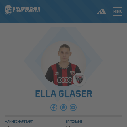
MENÜ
Jetzt einloggen
ERGEBNISSE & WETTBEWERBE
NEUIGKEITEN
SPIELBETRIEB & VERBANDSLEBEN
ELLA GLASER
AUSBILDUNG & FÖRDERUNG
DER VERBAND
MANNSCHAFTSART
SPITZNAME