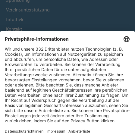
Sponsoring
Vereinsunterstützung
Infothek
Kontakt
HÄUFIG BESUCHTE SEITEN
Pässe und Vereinswechsel
Trainerausbildung
Schulungsangebot Vereinsmitarbeiter
BFV-Geschäftsstellen
Trainerbörse
Login SpielPlus
FOLGE DEM BFV