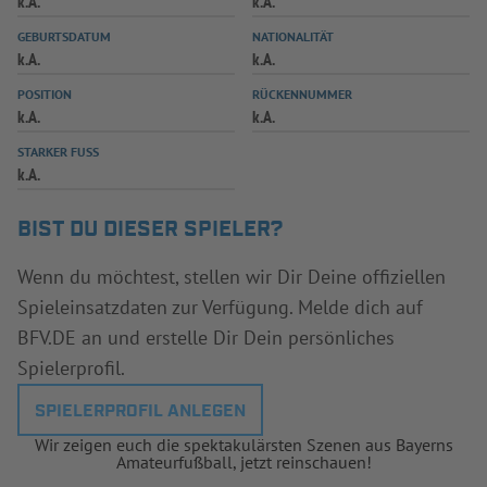
k.A.
k.A.
INFOTHEK
SPIELPLUS
GEBURTSDATUM
NATIONALITÄT
k.A.
k.A.
POSITION
RÜCKENNUMMER
k.A.
k.A.
STARKER FUSS
k.A.
BIST DU DIESER SPIELER?
Wenn du möchtest, stellen wir Dir Deine offiziellen
Spieleinsatzdaten zur Verfügung. Melde dich auf
BFV.DE an und erstelle Dir Dein persönliches
Spielerprofil.
SPIELERPROFIL ANLEGEN
Wir zeigen euch die spektakulärsten Szenen aus Bayerns
Amateurfußball, jetzt reinschauen!