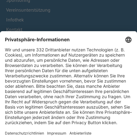
Sponsoring
Vereinsunterstützung
Infothek
Kontakt
HÄUFIG BESUCHTE SEITEN
Pässe und Vereinswechsel
Trainerausbildung
Schulungsangebot Vereinsmitarbeiter
BFV-Geschäftsstellen
Trainerbörse
Login SpielPlus
FOLGE DEM BFV