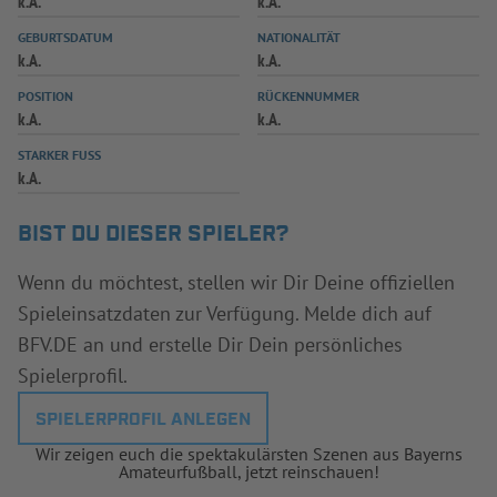
k.A.
k.A.
INFOTHEK
SPIELPLUS
GEBURTSDATUM
NATIONALITÄT
k.A.
k.A.
POSITION
RÜCKENNUMMER
k.A.
k.A.
STARKER FUSS
k.A.
BIST DU DIESER SPIELER?
Wenn du möchtest, stellen wir Dir Deine offiziellen
Spieleinsatzdaten zur Verfügung. Melde dich auf
BFV.DE an und erstelle Dir Dein persönliches
Spielerprofil.
SPIELERPROFIL ANLEGEN
Wir zeigen euch die spektakulärsten Szenen aus Bayerns
Amateurfußball, jetzt reinschauen!