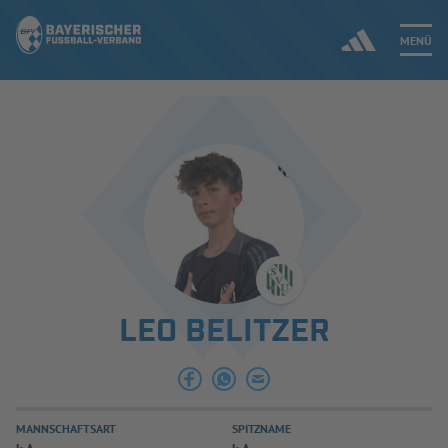
MENÜ
Jetzt einloggen
ERGEBNISSE & WETTBEWERBE
NEUIGKEITEN
SPIELBETRIEB & VERBANDSLEBEN
LEO BELITZER
AUSBILDUNG & FÖRDERUNG
DER VERBAND
MANNSCHAFTSART
SPITZNAME