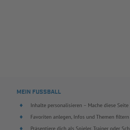
MEIN FUSSBALL
Inhalte personalisieren – Mache diese Seite
Favoriten anlegen, Infos und Themen filtern
Präsentiere dich als Spieler, Trainer oder Sch