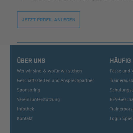
JETZT PROFIL ANLEGEN
ÜBER UNS
HÄUFIG
Wer wir sind & wofür wir stehen
Pässe und 
Geschäftsstellen und Ansprechpartner
Traineraus
Sponsoring
Schulungsa
Vereinsunterstützung
BFV-Geschä
Infothek
Trainerbörs
Kontakt
Login Spie