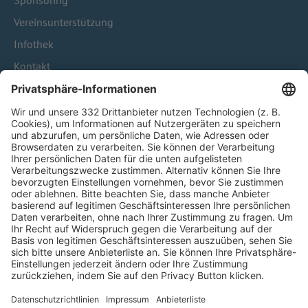
Sponsoring
Vereinsunterstützung
Infothek
Kontakt
HÄUFIG BESUCHTE SEITEN
Pässe und Vereinswechsel
Trainerausbildung
Schulungsangebot Vereinsmitarbeiter
BFV-Geschäftsstellen
Trainerbörse
Login SpielPlus
FOLGE DEM BFV