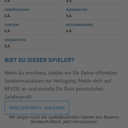
k.A.
k.A.
INFOTHEK
SPIELPLUS
GEBURTSDATUM
NATIONALITÄT
k.A.
k.A.
POSITION
RÜCKENNUMMER
k.A.
k.A.
STARKER FUSS
k.A.
BIST DU DIESER SPIELER?
Wenn du möchtest, stellen wir Dir Deine offiziellen
Spieleinsatzdaten zur Verfügung. Melde dich auf
BFV.DE an und erstelle Dir Dein persönliches
Spielerprofil.
SPIELERPROFIL ANLEGEN
Wir zeigen euch die spektakulärsten Szenen aus Bayerns
Amateurfußball, jetzt reinschauen!