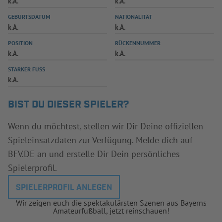
k.A.
k.A.
INFOTHEK
SPIELPLUS
GEBURTSDATUM
NATIONALITÄT
k.A.
k.A.
POSITION
RÜCKENNUMMER
k.A.
k.A.
STARKER FUSS
k.A.
BIST DU DIESER SPIELER?
Wenn du möchtest, stellen wir Dir Deine offiziellen
Spieleinsatzdaten zur Verfügung. Melde dich auf
BFV.DE an und erstelle Dir Dein persönliches
Spielerprofil.
SPIELERPROFIL ANLEGEN
Wir zeigen euch die spektakulärsten Szenen aus Bayerns
Amateurfußball, jetzt reinschauen!