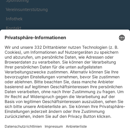
Sponsoring
Vereinsunterstützung
Infothek
Kontakt
HÄUFIG BESUCHTE SEITEN
Pässe und Vereinswechsel
Trainerausbildung
Schulungsangebot Vereinsmitarbeiter
BFV-Geschäftsstellen
Trainerbörse
Login SpielPlus
FOLGE DEM BFV