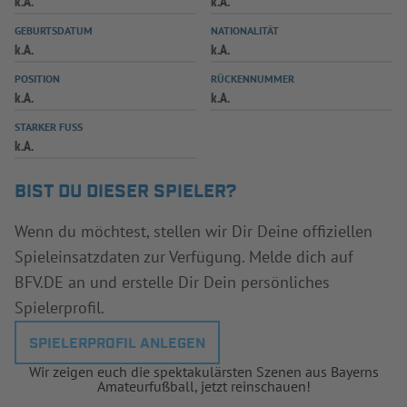
k.A.
k.A.
INFOTHEK
SPIELPLUS
GEBURTSDATUM
NATIONALITÄT
k.A.
k.A.
POSITION
RÜCKENNUMMER
k.A.
k.A.
STARKER FUSS
k.A.
BIST DU DIESER SPIELER?
Wenn du möchtest, stellen wir Dir Deine offiziellen
Spieleinsatzdaten zur Verfügung. Melde dich auf
BFV.DE an und erstelle Dir Dein persönliches
Spielerprofil.
SPIELERPROFIL ANLEGEN
Wir zeigen euch die spektakulärsten Szenen aus Bayerns
Amateurfußball, jetzt reinschauen!