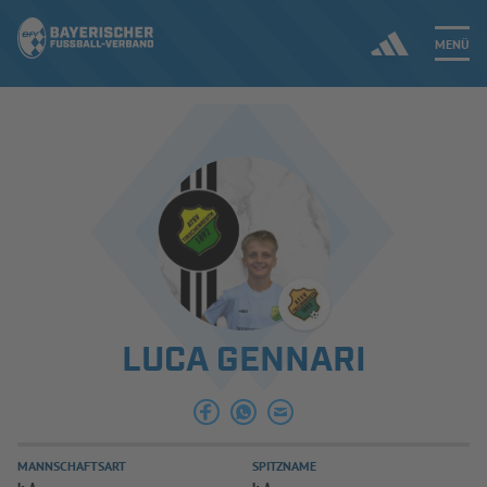
MENÜ
Jetzt einloggen
ERGEBNISSE & WETTBEWERBE
NEUIGKEITEN
SPIELBETRIEB & VERBANDSLEBEN
LUCA GENNARI
AUSBILDUNG & FÖRDERUNG
DER VERBAND
MANNSCHAFTSART
SPITZNAME