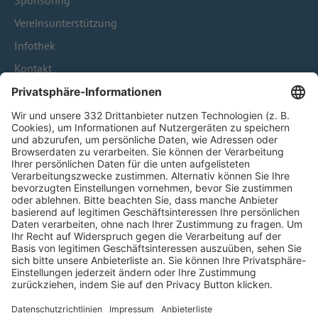
Sponsoring
Vereinsunterstützung
Infothek
Kontakt
HÄUFIG BESUCHTE SEITEN
Pässe und Vereinswechsel
Trainerausbildung
Schulungsangebot Vereinsmitarbeiter
BFV-Geschäftsstellen
Trainerbörse
Login SpielPlus
FOLGE DEM BFV