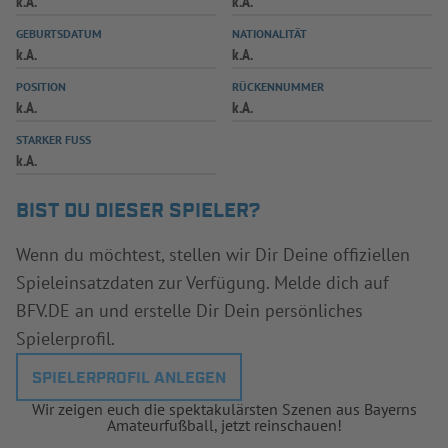
k.A.
k.A.
INFOTHEK
SPIELPLUS
GEBURTSDATUM
NATIONALITÄT
k.A.
k.A.
POSITION
RÜCKENNUMMER
k.A.
k.A.
STARKER FUSS
k.A.
BIST DU DIESER SPIELER?
Wenn du möchtest, stellen wir Dir Deine offiziellen
Spieleinsatzdaten zur Verfügung. Melde dich auf
BFV.DE an und erstelle Dir Dein persönliches
Spielerprofil.
SPIELERPROFIL ANLEGEN
Wir zeigen euch die spektakulärsten Szenen aus Bayerns
Amateurfußball, jetzt reinschauen!