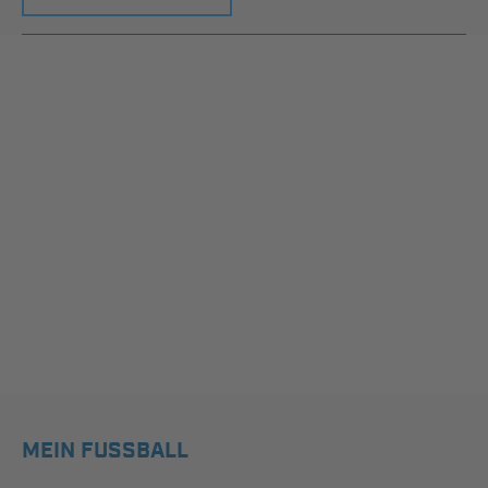
MEIN FUSSBALL