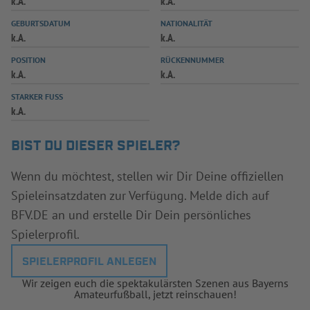
k.A.
k.A.
INFOTHEK
SPIELPLUS
GEBURTSDATUM
NATIONALITÄT
k.A.
k.A.
POSITION
RÜCKENNUMMER
k.A.
k.A.
STARKER FUSS
k.A.
BIST DU DIESER SPIELER?
Wenn du möchtest, stellen wir Dir Deine offiziellen
Spieleinsatzdaten zur Verfügung. Melde dich auf
BFV.DE an und erstelle Dir Dein persönliches
Spielerprofil.
SPIELERPROFIL ANLEGEN
Wir zeigen euch die spektakulärsten Szenen aus Bayerns
Amateurfußball, jetzt reinschauen!