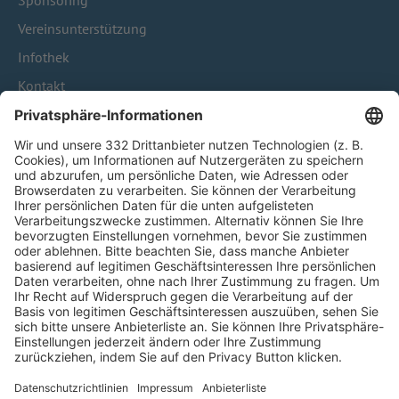
Sponsoring
Vereinsunterstützung
Infothek
Kontakt
HÄUFIG BESUCHTE SEITEN
Pässe und Vereinswechsel
Trainerausbildung
Schulungsangebot Vereinsmitarbeiter
BFV-Geschäftsstellen
Trainerbörse
Login SpielPlus
FOLGE DEM BFV