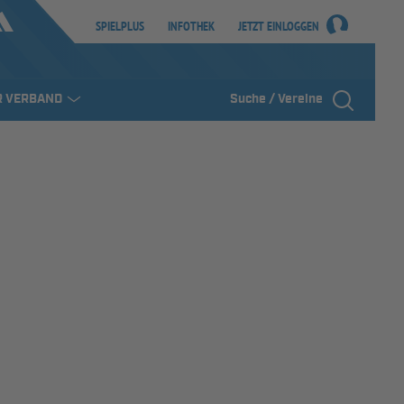
SPIELPLUS
INFOTHEK
JETZT EINLOGGEN
R VERBAND
Suche / Vereine