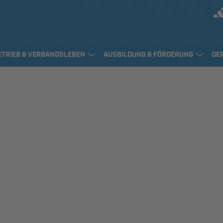
ETRIEB & VERBANDSLEBEN
AUSBILDUNG & FÖRDERUNG
DE