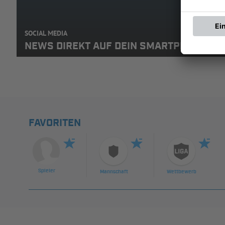
SOCIAL MEDIA
NEWS DIREKT AUF DEIN SMARTPHONE: A
FAVORITEN
Spieler
Mannschaft
Wettbewerb