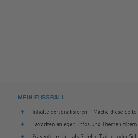
MEIN FUSSBALL
Inhalte personalisieren – Mache diese Seite
Favoriten anlegen, Infos und Themen filtern
Präsentiere dich als Spieler, Trainer oder Sch