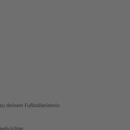
 zu deinem Fußballerlebnis
iedsrichter