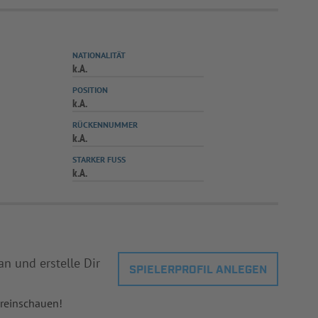
NATIONALITÄT
k.A.
POSITION
k.A.
RÜCKENNUMMER
k.A.
STARKER FUSS
k.A.
an und erstelle Dir
SPIELERPROFIL ANLEGEN
 reinschauen!