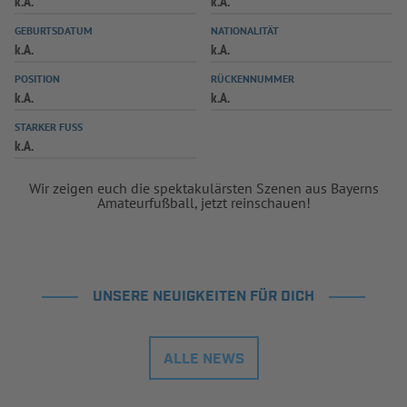
k.A.
k.A.
INFOTHEK
SPIELPLUS
GEBURTSDATUM
NATIONALITÄT
k.A.
k.A.
POSITION
RÜCKENNUMMER
k.A.
k.A.
STARKER FUSS
k.A.
Wir zeigen euch die spektakulärsten Szenen aus Bayerns
Amateurfußball, jetzt reinschauen!
UNSERE NEUIGKEITEN FÜR DICH
ALLE NEWS