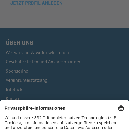
JETZT PROFIL ANLEGEN
ÜBER UNS
Wer wir sind & wofür wir stehen
Geschäftsstellen und Ansprechpartner
Sponsoring
Vereinsunterstützung
Infothek
Kontakt
HÄUFIG BESUCHTE SEITEN
Pässe und Vereinswechsel