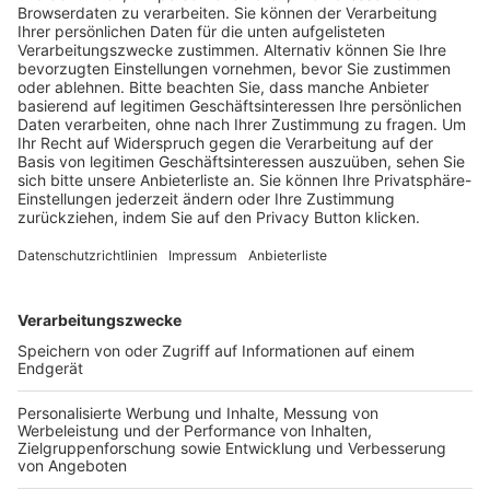
Trainerausbildung
Schulungsangebot Vereinsmitarbeiter
BFV-Geschäftsstellen
Trainerbörse
Login SpielPlus
FOLGE DEM BFV
TOP-VEREINE
TOP-PARTNER