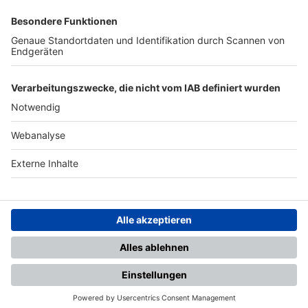
SFV
DFB
UEFA
FIFA
Nutzungsbedingungen
Datenschutz
Impressum