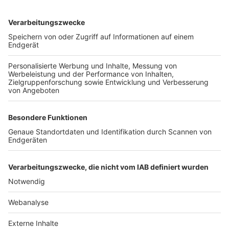
TOP-VEREINE
TOP-PARTNER
SFV
DFB
UEFA
FIFA
Nutzungsbedingungen
Datenschutz
Impressum