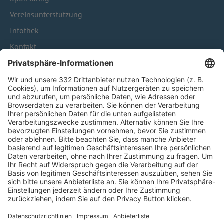
Vereinsunterstützung
Infothek
Kontakt
HÄUFIG BESUCHTE SEITEN
Pässe und Vereinswechsel
Trainerausbildung
Schulungsangebot Vereinsmitarbeiter
BFV-Geschäftsstellen
Trainerbörse
Login SpielPlus
FOLGE DEM BFV