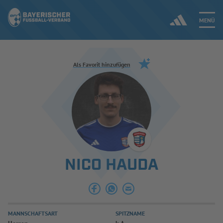
MENÜ
Jetzt einloggen
Als Favorit hinzufügen
ERGEBNISSE & WETTBEWERBE
NEUIGKEITEN
SPIELBETRIEB & VERBANDSLEBEN
NICO HAUDA
AUSBILDUNG & FÖRDERUNG
DER VERBAND
MANNSCHAFTSART
SPITZNAME