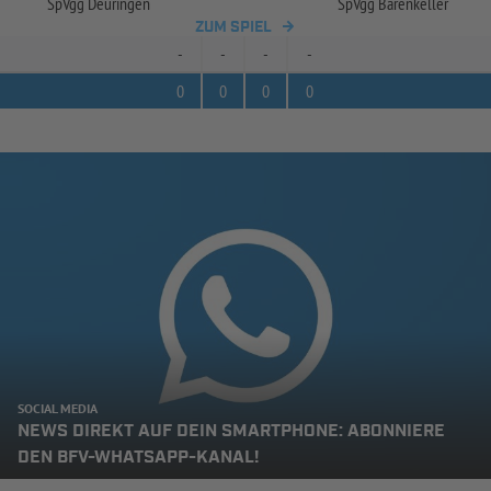
SpVgg Deuringen
SpVgg Bärenkeller
ZUM SPIEL
-
-
-
-
0
0
0
0
SOCIAL MEDIA
NEWS DIREKT AUF DEIN SMARTPHONE: ABONNIERE
DEN BFV-WHATSAPP-KANAL!