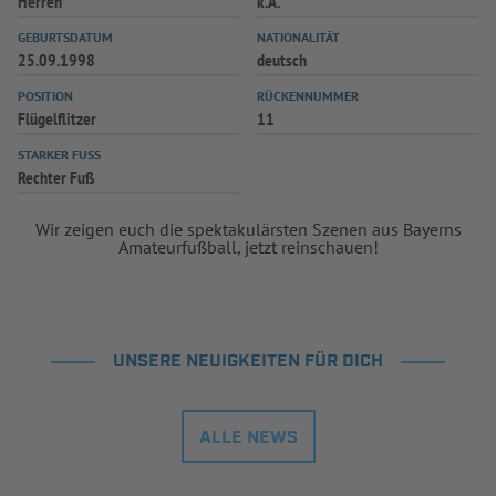
Herren
k.A.
INFOTHEK
SPIELPLUS
GEBURTSDATUM
NATIONALITÄT
25.09.1998
deutsch
POSITION
RÜCKENNUMMER
Flügelflitzer
11
STARKER FUSS
Rechter Fuß
Wir zeigen euch die spektakulärsten Szenen aus Bayerns
Amateurfußball, jetzt reinschauen!
UNSERE NEUIGKEITEN FÜR DICH
ALLE NEWS