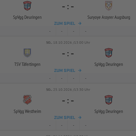
-
:
-
SpVgg Deuringen
Suryoye Assyrer Augsburg
ZUM SPIEL
-
-
-
-
SO..
18.10.2026 /13:00 Uhr
-
:
-
TSV Täfertingen
SpVgg Deuringen
ZUM SPIEL
-
-
-
-
SO..
25.10.2026 /13:30 Uhr
-
:
-
SpVgg Westheim
SpVgg Deuringen
ZUM SPIEL
-
-
-
-