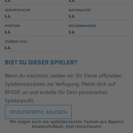
k.A.
k.A.
INFOTHEK
SPIELPLUS
GEBURTSDATUM
NATIONALITÄT
k.A.
k.A.
POSITION
RÜCKENNUMMER
k.A.
k.A.
STARKER FUSS
k.A.
BIST DU DIESER SPIELER?
Wenn du möchtest, stellen wir Dir Deine offiziellen
Spieleinsatzdaten zur Verfügung. Melde dich auf
BFV.DE an und erstelle Dir Dein persönliches
Spielerprofil.
SPIELERPROFIL ANLEGEN
Wir zeigen euch die spektakulärsten Szenen aus Bayerns
Amateurfußball, jetzt reinschauen!