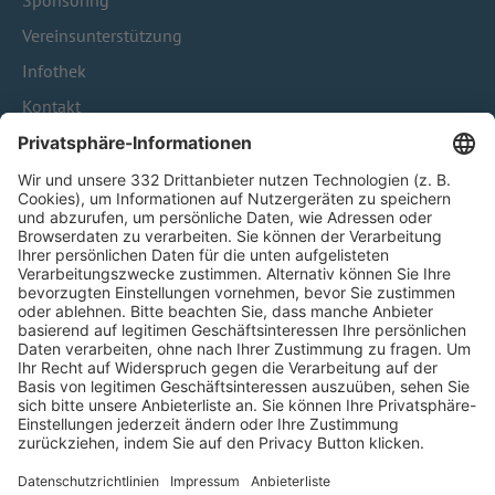
Sponsoring
Vereinsunterstützung
Infothek
Kontakt
HÄUFIG BESUCHTE SEITEN
Pässe und Vereinswechsel
Trainerausbildung
Schulungsangebot Vereinsmitarbeiter
BFV-Geschäftsstellen
Trainerbörse
Login SpielPlus
FOLGE DEM BFV