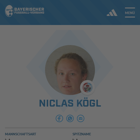
MENÜ
Jetzt einloggen
ERGEBNISSE & WETTBEWERBE
NEUIGKEITEN
SPIELBETRIEB & VERBANDSLEBEN
NICLAS KÖGL
AUSBILDUNG & FÖRDERUNG
DER VERBAND
MANNSCHAFTSART
SPITZNAME