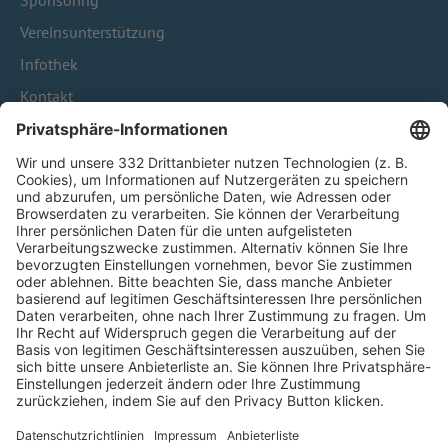
Sponsoring
Vereinsunterstützung
Infothek
Kontakt
HÄUFIG BESUCHTE SEITEN
Pässe und Vereinswechsel
Trainerausbildung
Schulungsangebot Vereinsmitarbeiter
BFV-Geschäftsstellen
Trainerbörse
Login SpielPlus
FOLGE DEM BFV