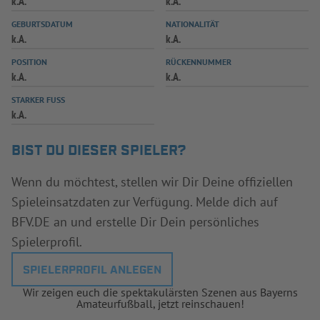
k.A.
k.A.
INFOTHEK
SPIELPLUS
GEBURTSDATUM
NATIONALITÄT
k.A.
k.A.
POSITION
RÜCKENNUMMER
k.A.
k.A.
STARKER FUSS
k.A.
BIST DU DIESER SPIELER?
Wenn du möchtest, stellen wir Dir Deine offiziellen
Spieleinsatzdaten zur Verfügung. Melde dich auf
BFV.DE an und erstelle Dir Dein persönliches
Spielerprofil.
SPIELERPROFIL ANLEGEN
Wir zeigen euch die spektakulärsten Szenen aus Bayerns
Amateurfußball, jetzt reinschauen!