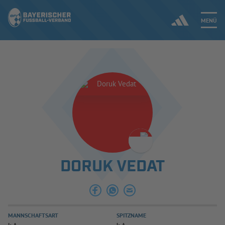
MENÜ
Jetzt einloggen
ERGEBNISSE & WETTBEWERBE
NEUIGKEITEN
SPIELBETRIEB & VERBANDSLEBEN
DORUK VEDAT
AUSBILDUNG & FÖRDERUNG
DER VERBAND
MANNSCHAFTSART
SPITZNAME