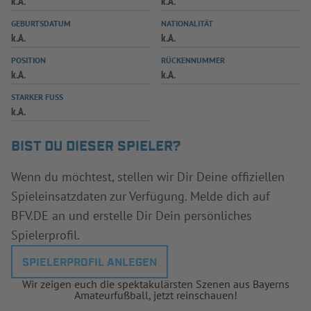
k.A.
k.A.
INFOTHEK
SPIELPLUS
GEBURTSDATUM
NATIONALITÄT
k.A.
k.A.
POSITION
RÜCKENNUMMER
k.A.
k.A.
STARKER FUSS
k.A.
BIST DU DIESER SPIELER?
Wenn du möchtest, stellen wir Dir Deine offiziellen
Spieleinsatzdaten zur Verfügung. Melde dich auf
BFV.DE an und erstelle Dir Dein persönliches
Spielerprofil.
SPIELERPROFIL ANLEGEN
Wir zeigen euch die spektakulärsten Szenen aus Bayerns
Amateurfußball, jetzt reinschauen!