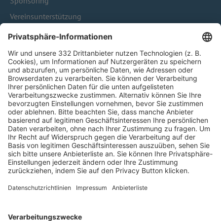
Sponsoring
Vereinsunterstützung
Infothek
Kontakt
HÄUFIG BESUCHTE SEITEN
Pässe und Vereinswechsel
Trainerausbildung
Schulungsangebot Vereinsmitarbeiter
BFV-Geschäftsstellen
Trainerbörse
Login SpielPlus
FOLGE DEM BFV